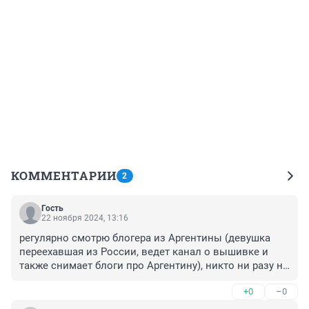
КОММЕНТАРИИ
2
Гость
22 ноября 2024, 13:16
регулярно смотрю блогера из Аргентины (девушка 
переехавшая из России, ведет канал о вышивке и 
также снимает блоги про Аргентину), никто ни разу не 
выхватывал у нее телефон, да и вообще чисто и 
+0
–0
красиво... у нас же тапки нельзя за порогом оставить 
- 90% что ночью украдут...