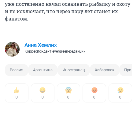
уже постепенно начал осваивать рыбалку и охоту
и не исключает, что через пару лет станет их
фанатом.
Анна Хемлих
Корреспондент evergreen-редакции
Россия
Аргентина
Иностранец
Хабаровск
Примо
0
0
0
0
0