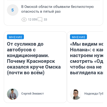
В Омской области объявили беспилотную
5
опасность в пятый раз
12 059
33
МНЕНИЕ
МНЕНИЕ
От сусликов до
«Мы видим нов
автобусов с
Нолана»: с как
кондиционерами.
настроем нужн
Почему Красноярск
смотреть «Оди
оказался круче Омска
чтобы она не
(почти во всём)
выглядела как
Сергей Энквист
Надежда Губар