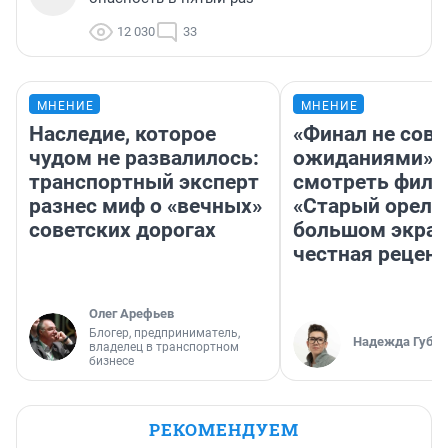
12 030
33
МНЕНИЕ
МНЕНИЕ
Наследие, которое
«Финал не совп
чудом не развалилось:
ожиданиями»: 
транспортный эксперт
смотреть фил
разнес миф о «вечных»
«Старый орел» 
советских дорогах
большом экран
честная рецен
Олег Арефьев
Блогер, предприниматель,
Надежда Губар
владелец в транспортном
бизнесе
РЕКОМЕНДУЕМ