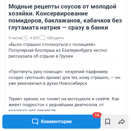
Модные рецепты соусов от молодой
хозяйки. Консервирование
помидоров, баклажанов, кабачков без
глутамата натрия — сразу в банки
9 часов
4 820
Обсудить
«Было страшно столкнуться с полицией».
Популярная блогерша из Екатеринбурга честно
рассказала об отдыхе в Грузии
«Протянуть руку помощи»: незрячий парфюмер
создал «уютный» аромат для тех, кому страшно, — он
уже увековечил в духах Новосибирск
Теряет зрение, но гоняет на мотоцикле и скейте. Как
живет подросток с редчайшим диагнозом, от
которого нет лекарств
10
Комментарии
«Девчонки, вы испытываете судьбу»: что творится в