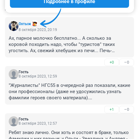
Подробнее в профиле
КОММЕНТАРИИ
10
Охтыж
8 октября 2023, 20:19
Ах, парное молочко бесплатно... А сколько за 
коровой походить надо, чтобы "туристов" таких 
угостить. Ах, свежий хлебушек из печи... Печь-
матушка его сама испекла, конечно. Поверхностная 
+0
–0
тётя, мягко говоря.
Гость
8 октября 2023, 12:59
"Журналисты" НГС55 в очередной раз показали, какие 
они профессионалы (даже не удосужились узнать 
фамилии героев своего материала).

Чернышева, садись, два!
+1
–0
Гость
8 октября 2023, 12:57
Ребят знаю лично. Они хоть и состоят в браке, только 
фамилии у них разные: у Ольги - Звездина, у Андрея - 