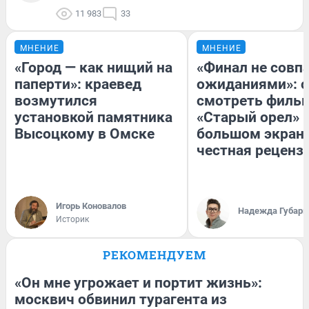
11 983
33
МНЕНИЕ
МНЕНИЕ
«Город — как нищий на
«Финал не совпа
паперти»: краевед
ожиданиями»: с
возмутился
смотреть филь
установкой памятника
«Старый орел» 
Высоцкому в Омске
большом экран
честная реценз
Игорь Коновалов
Надежда Губарь
Историк
РЕКОМЕНДУЕМ
«Он мне угрожает и портит жизнь»:
москвич обвинил турагента из