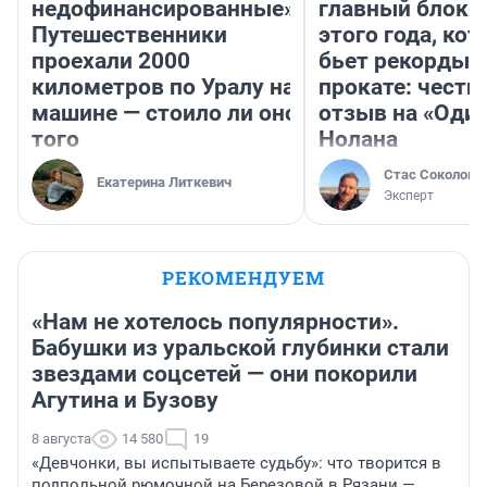
недофинансированные».
главный блокб
Путешественники
этого года, ко
проехали 2000
бьет рекорды 
километров по Уралу на
прокате: честн
машине — стоило ли оно
отзыв на «Оди
того
Нолана
Стас Соколов
Екатерина Литкевич
Эксперт
РЕКОМЕНДУЕМ
«Нам не хотелось популярности».
Бабушки из уральской глубинки стали
звездами соцсетей — они покорили
Агутина и Бузову
8 августа
14 580
19
«Девчонки, вы испытываете судьбу»: что творится в
подпольной рюмочной на Березовой в Рязани —