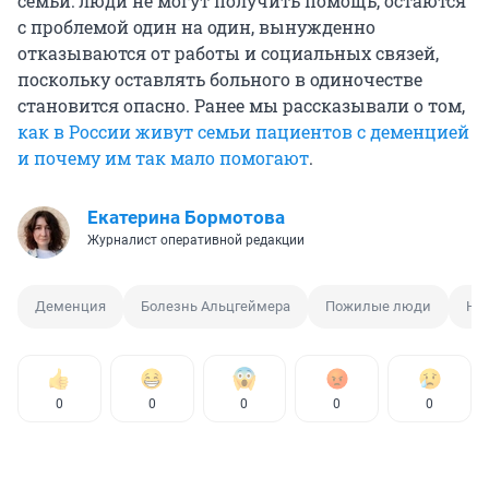
семьи: люди не могут получить помощь, остаются
с проблемой один на один, вынужденно
отказываются от работы и социальных связей,
поскольку оставлять больного в одиночестве
становится опасно. Ранее мы рассказывали о том,
как в России живут семьи пациентов с деменцией
и почему им так мало помогают
.
Екатерина Бормотова
Журналист оперативной редакции
Деменция
Болезнь Альцгеймера
Пожилые люди
Не
0
0
0
0
0