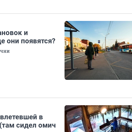
ановок и
е они появятся?
учни
 влетевшей в
(там сидел омич