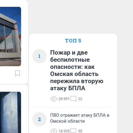
ТОП 5
Пожар и две
1
беспилотные
опасности: как
Омская область
пережила вторую
атаку БПЛА
28 891
22
ПВО отражает атаку БПЛА в
2
Омской области
18 905
90