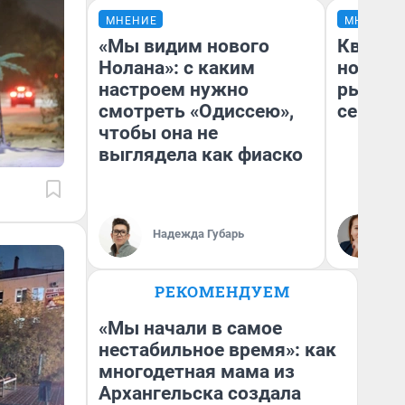
МНЕНИЕ
МНЕНИЕ
«Мы видим нового
Кварти
Нолана»: с каким
но деш
настроем нужно
рынок 
смотреть «Одиссею»,
сейчас
чтобы она не
выглядела как фиаско
Ек
Надежда Губарь
ди
не
РЕКОМЕНДУЕМ
«Мы начали в самое
нестабильное время»: как
многодетная мама из
Архангельска создала