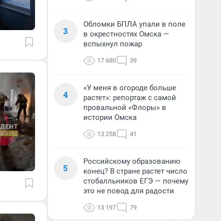
Обломки БПЛА упали в поле
3
в окрестностях Омска —
вспыхнул пожар
17 680
39
«У меня в огороде больше
4
растет»: репортаж с самой
провальной «Флоры» в
истории Омска
13 258
41
Российскому образованию
5
конец? В стране растет число
стобалльников ЕГЭ — почему
это не повод для радости
13 197
79