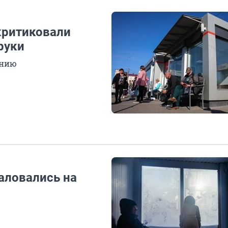
критиковали
руки
ению
аловались на