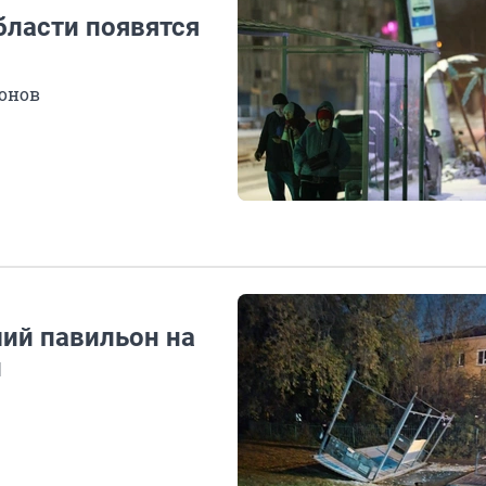
бласти появятся
ьонов
ший павильон на
и