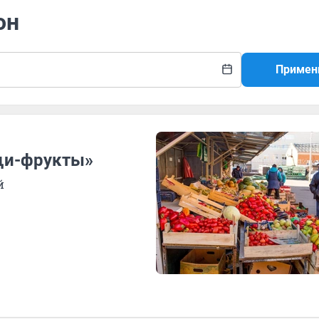
он
Примен
щи-фрукты»
й