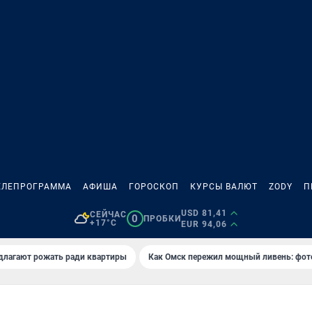
ЕЛЕПРОГРАММА
АФИША
ГОРОСКОП
КУРСЫ ВАЛЮТ
ZODY
П
USD 81,41
СЕЙЧАС
0
ПРОБКИ
+17°C
EUR 94,06
длагают рожать ради квартиры
Как Омск пережил мощный ливень: фот