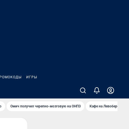
РОМОКОДЫ
ИГРЫ
о
Омич получил черепно-мозговую на ОНПЗ
Кафе на Левобережье в