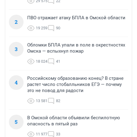
29 575
22
ПВО отражает атаку БПЛА в Омской области
2
19 259
90
Обломки БПЛА упали в поле в окрестностях
3
Омска — вспыхнул пожар
18 024
41
Российскому образованию конец? В стране
4
растет число стобалльников ЕГЭ — почему
это не повод для радости
13 581
82
В Омской области объявили беспилотную
5
опасность в пятый раз
11 977
33