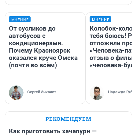
МНЕНИЕ
МНЕНИЕ
От сусликов до
Колобок-колобо
автобусов с
тебя боюсь! Ра
кондиционерами.
отложили прок
Почему Красноярск
«Человека-пау
оказался круче Омска
отзыв о фильм
(почти во всём)
«человека-бул
Сергей Энквист
Надежда Губар
РЕКОМЕНДУЕМ
Как приготовить хачапури —