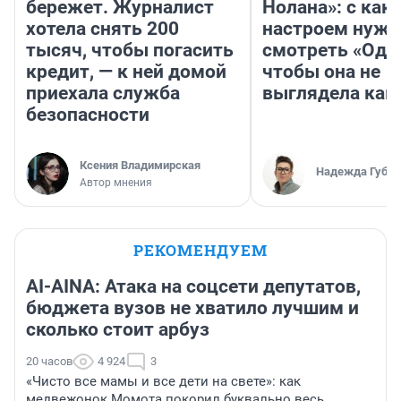
бережет. Журналист
Нолана»: с как
хотела снять 200
настроем нужн
тысяч, чтобы погасить
смотреть «Оди
кредит, — к ней домой
чтобы она не
приехала служба
выглядела как
безопасности
Ксения Владимирская
Надежда Губар
Автор мнения
РЕКОМЕНДУЕМ
AI-AINA: Атака на соцсети депутатов,
бюджета вузов не хватило лучшим и
сколько стоит арбуз
20 часов
4 924
3
«Чисто все мамы и все дети на свете»: как
медвежонок Момота покорил буквально весь