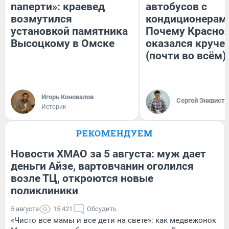
паперти»: краевед
автобусов с
возмутился
кондиционерам
установкой памятника
Почему Красно
Высоцкому в Омске
оказался круче
(почти во всём)
Игорь Коновалов
Сергей Энквист
Историк
РЕКОМЕНДУЕМ
Новости ХМАО за 5 августа: муж дает
деньги Айзе, вартовчанин оголился
возле ТЦ, откроются новые
поликлиники
5 августа
15 421
Обсудить
«Чисто все мамы и все дети на свете»: как медвежонок