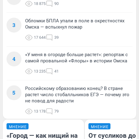
18 875
90
Обломки БПЛА упали в поле в окрестностях
3
Омска — вспыхнул пожар
17 644
39
«У меня в огороде больше растет»: репортаж с
4
самой провальной «Флоры» в истории Омска
13 235
41
Российскому образованию конец? В стране
5
растет число стобалльников ЕГЭ — почему это
не повод для радости
13 178
79
МНЕНИЕ
МНЕНИЕ
«Город — как нищий на
От сусликов до