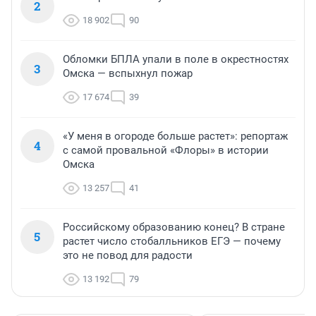
2
18 902
90
Обломки БПЛА упали в поле в окрестностях
3
Омска — вспыхнул пожар
17 674
39
«У меня в огороде больше растет»: репортаж
4
с самой провальной «Флоры» в истории
Омска
13 257
41
Российскому образованию конец? В стране
5
растет число стобалльников ЕГЭ — почему
это не повод для радости
13 192
79