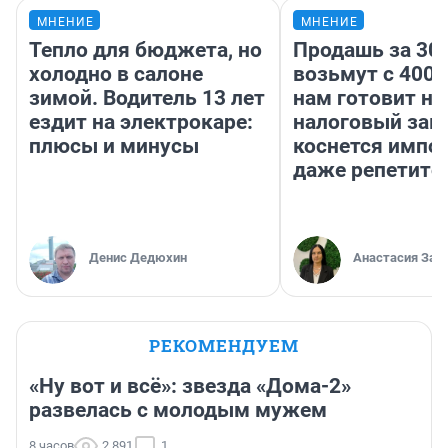
МНЕНИЕ
МНЕНИЕ
Тепло для бюджета, но
Продашь за 300
холодно в салоне
возьмут с 4000
зимой. Водитель 13 лет
нам готовит н
ездит на электрокаре:
налоговый зако
плюсы и минусы
коснется импор
даже репетито
Денис Дедюхин
Анастасия Зав
РЕКОМЕНДУЕМ
«Ну вот и всё»: звезда «Дома-2»
развелась с молодым мужем
8 часов
2 891
1