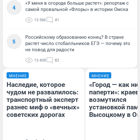
«У меня в огороде больше растет»: репортаж с
4
самой провальной «Флоры» в истории Омска
13 586
41
Российскому образованию конец? В стране
5
растет число стобалльников ЕГЭ — почему это
не повод для радости
13 408
82
МНЕНИЕ
МНЕНИЕ
Наследие, которое
«Город — как н
чудом не развалилось:
паперти»: краев
транспортный эксперт
возмутился
разнес миф о «вечных»
установкой пам
советских дорогах
Высоцкому в О