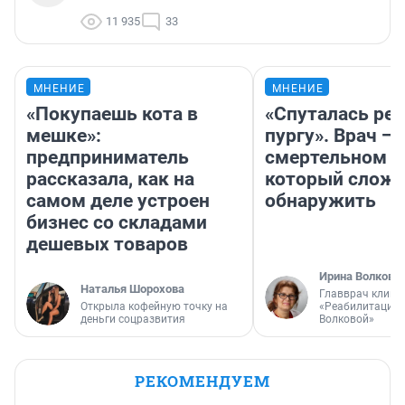
11 935
33
МНЕНИЕ
МНЕНИЕ
«Покупаешь кота в
«Спуталась реч
мешке»:
пургу». Врач — 
предприниматель
смертельном д
рассказала, как на
который слож
самом деле устроен
обнаружить
бизнес со складами
дешевых товаров
Ирина Волкова
Наталья Шорохова
Главврач клини
Открыла кофейную точку на
«Реабилитация 
деньги соцразвития
Волковой»
РЕКОМЕНДУЕМ