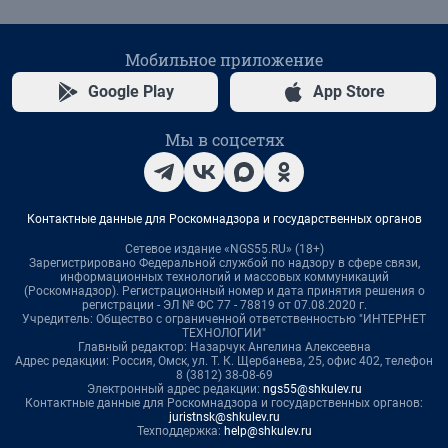
Мобильное приложение
Google Play
App Store
Мы в соцсетях
Контактные данные для Роскомнадзора и государственных органов
Сетевое издание «NGS55.RU» (18+)
Зарегистрировано Федеральной службой по надзору в сфере связи,
информационных технологий и массовых коммуникаций
(Роскомнадзор). Регистрационный номер и дата принятия решения о
регистрации - ЭЛ № ФС 77 - 78819 от 07.08.2020 г.
Учредитель: Общество с ограниченной ответственностью "ИНТЕРНЕТ
ТЕХНОЛОГИИ"
Главный редактор: Назарчук Ангелина Алексеевна
Адрес редакции: Россия, Омск, ул. Т. К. Щербанева, 25, офис 402, телефон
8 (3812) 38-08-69
Электронный адрес редакции:
ngs55@shkulev.ru
Контактные данные для Роскомнадзора и государственных органов:
juristnsk@shkulev.ru
Техподдержка:
help@shkulev.ru