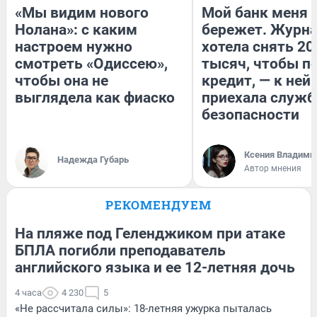
«Мы видим нового
Мой банк меня
Нолана»: с каким
бережет. Журн
настроем нужно
хотела снять 20
смотреть «Одиссею»,
тысяч, чтобы п
чтобы она не
кредит, — к ней
выглядела как фиаско
приехала служб
безопасности
Ксения Владими
Надежда Губарь
Автор мнения
РЕКОМЕНДУЕМ
На пляже под Геленджиком при атаке
БПЛА погибли преподаватель
английского языка и ее 12-летняя дочь
4 часа
4 230
5
«Не рассчитала силы»: 18-летняя ужурка пыталась