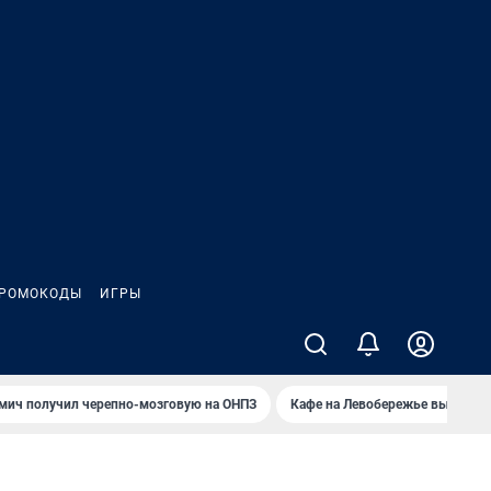
РОМОКОДЫ
ИГРЫ
мич получил черепно-мозговую на ОНПЗ
Кафе на Левобережье выгорело