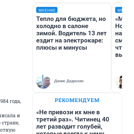
МНЕНИЕ
МНЕНИ
Тепло для бюджета, но
«Мы в
холодно в салоне
Нолан
зимой. Водитель 13 лет
настр
ездит на электрокаре:
смотр
плюсы и минусы
чтобы
выгля
Денис Дедюхин
РЕКОМЕНДУЕМ
84 года,
«Не привози их мне в
писала и
третий раз». Читинец 40
 стране,
лет разводит голубей,
лотную
которые всегда к нему