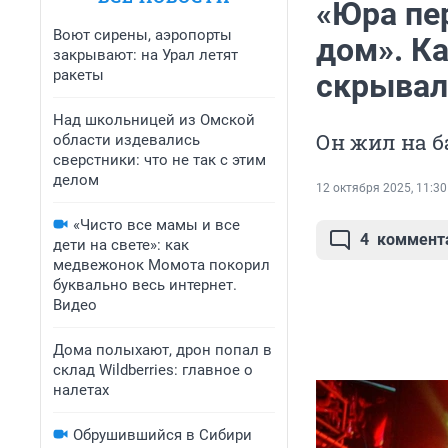
«Юра пер
Воют сирены, аэропорты
дом». К
закрывают: на Урал летят
ракеты
скрывал
Над школьницей из Омской
Он жил на 
области издевались
сверстники: что не так с этим
делом
12 октября 2025, 11:30
«Чисто все мамы и все
4
коммент
дети на свете»: как
медвежонок Момота покорил
буквально весь интернет.
Видео
Дома полыхают, дрон попал в
склад Wildberries: главное о
налетах
Обрушившийся в Сибири