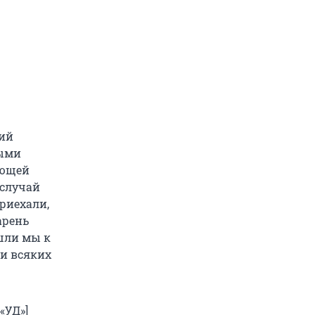
рий
ными
ающей
 случай
Приехали,
арень
ошли мы к
ди всяких
«УД»]