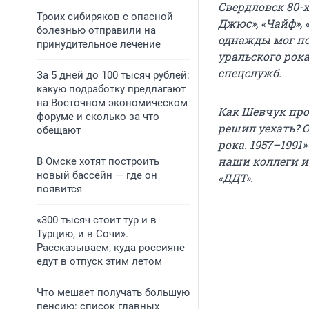
Свердловск 80-х
Троих сибиряков с опасной
Джюс», «Чайф», 
болезнью отправили на
однажды мог по
принудительное лечение
уральского рок
спецслужб.
За 5 дней до 100 тысяч рублей:
какую подработку предлагают
на Восточном экономическом
Как Шевчук про
форуме и сколько за что
решил уехать? О
обещают
рока. 1957–1991
наши коллеги и
В Омске хотят построить
новый бассейн — где он
«ДДТ».
появится
«300 тысяч стоит тур и в
Турцию, и в Сочи».
Рассказываем, куда россияне
едут в отпуск этим летом
Что мешает получать большую
пенсию: список главных