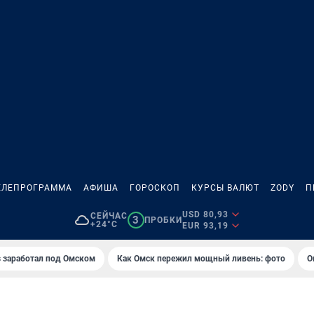
ЕЛЕПРОГРАММА
АФИША
ГОРОСКОП
КУРСЫ ВАЛЮТ
ZODY
П
USD 80,93
СЕЙЧАС
3
ПРОБКИ
+24°C
EUR 93,19
es заработал под Омском
Как Омск пережил мощный ливень: фото
О
И