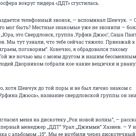
осфера вокруг лидера «ДДТ» сгустилась.
аздается телефонный звонок, — вспоминал Шевчук. — 
это мог быть? Местные знакомые уже не звонили — боя
 „Юра, это Свердловск, группа ‚Урфин Джюс‘, Саша Па
. Мы тут узнали, что тебе сейчас тяжело. Приезжай к
граем, поговорим“. Конечно, я обрадовался такому
Той же ночью мы с моим другом и нашим бессменны
одей Дворником собрали кое-какие вещички и рвану
то, хотя Шевчук до той поры и не был лично знаком с
рфина Джюса», название свердловской группы он зн
игласил меня на дискотеку „Рок новой волны“, — расс
 первый менеджер „ДДТ“ Урал „Джимми“ Хазиев. — У н
ка с альбомом „15“. Мы ее врубили через дискотечный