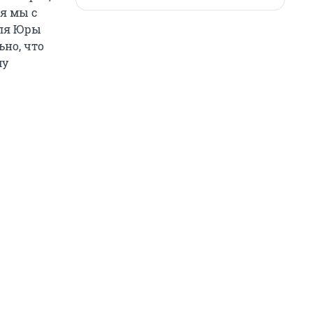
ия мы с
Для Юры
ьно, что
му