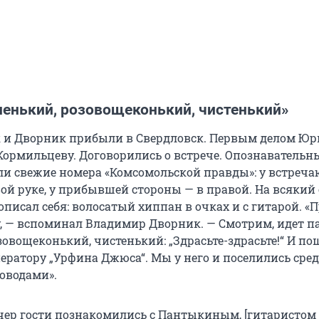
ненький, розовощеконький, чистенький»
 и Дворник прибыли в Свердловск. Первым делом Ю
Кормильцеву. Договорились о встрече. Опознаватель
и свежие номера «Комсомольской правды»: у встреч
вой руке, у прибывшей стороны — в правой. На всякий
писал себя: волосатый хиппан в очках и с гитарой. «
у, — вспоминал Владимир Дворник. — Смотрим, идет п
зовощеконький, чистенький: „Здрасьте-здрасьте!“ И п
ператору „Урфина Джюса“. Мы у него и поселились сре
оводами».
чер гости познакомились с Пантыкиным, [гитаристом 