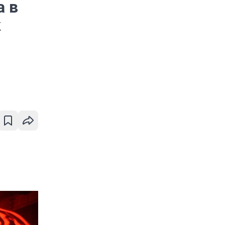
а в
к