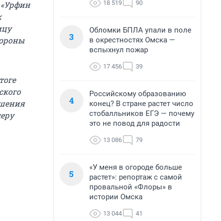
18 519
90
 «Урфин
к
ицу
Обломки БПЛА упали в поле
3
тороны
в окрестностях Омска —
вспыхнул пожар
17 456
39
тоге
ского
Российскому образованию
4
ешения
конец? В стране растет число
стобалльников ЕГЭ — почему
деру
это не повод для радости
13 086
79
«У меня в огороде больше
5
растет»: репортаж с самой
провальной «Флоры» в
истории Омска
13 044
41