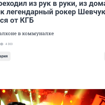
еходил из рук в руки, из дом
ак легендарный рокер Шевчу
ся от КГБ
балконе в коммуналке
4 303
ария