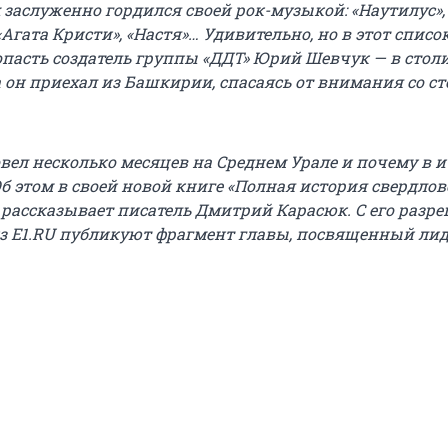
 заслуженно гордился своей рок-музыкой: «Наутилус»,
«Агата Кристи», «Настя»… Удивительно, но в этот списо
пасть создатель группы «ДДТ» Юрий Шевчук — в стол
а он приехал из Башкирии, спасаясь от внимания со с
вел несколько месяцев на Среднем Урале и почему в и
б этом в своей новой книге «Полная история свердлов
» рассказывает писатель Дмитрий Карасюк. С его разр
з Е1.RU публикуют фрагмент главы, посвященный ли