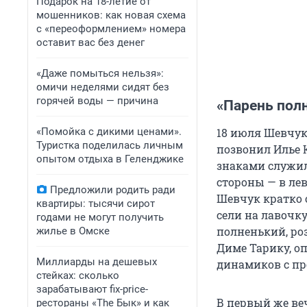
Подарок на 18-летие от
мошенников: как новая схема
с «переоформлением» номера
оставит вас без денег
«Даже помыться нельзя»:
омичи неделями сидят без
горячей воды — причина
«Парень пол
«Помойка с дикими ценами».
18 июля Шевчук
Туристка поделилась личным
позвонил Илье 
опытом отдыха в Геленджике
знаками служил
стороны — в ле
Предложили родить ради
Шевчук кратко о
квартиры: тысячи сирот
сели на лавочк
годами не могут получить
полненький, ро
жилье в Омске
Диме Тарику, о
Миллиарды на дешевых
динамиков с пр
стейках: сколько
зарабатывают fix-price-
В первый же ве
рестораны «The Бык» и как