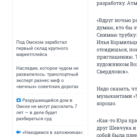
разработку. Атм
«Вдруг ночью р
думаю, кто бы 
Снимаю трубку:
Илья Кормильцев
Под Омском заработал
первый склад крупного
отсидишься, пои
маркетплейса
приглашению. 
художником Вол
Наследие, которое чудом не
Свердловск».
развалилось: транспортный
эксперт разнес миф о
«вечных» советских дорогах
Надо сказать, ч
музыкантами «У
Разрушающийся дом в
хорошо.
Омске не могут расселить 7
лет — в деле будет
разбираться суд
«Как-то Юра пр
друг Шевчука и
«Находимся в заложниках»:
собой была плен