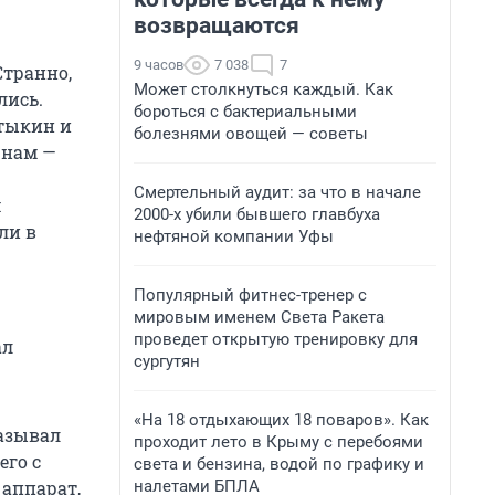
возвращаются
9 часов
7 038
7
Странно,
Может столкнуться каждый. Как
лись.
бороться с бактериальными
нтыкин и
болезнями овощей — советы
 нам —
Смертельный аудит: за что в начале
м
2000-х убили бывшего главбуха
ли в
нефтяной компании Уфы
Популярный фитнес-тренер с
мировым именем Света Ракета
проведет открытую тренировку для
ал
сургутян
«На 18 отдыхающих 18 поваров». Как
казывал
проходит лето в Крыму с перебоями
его с
света и бензина, водой по графику и
налетами БПЛА
 аппарат,