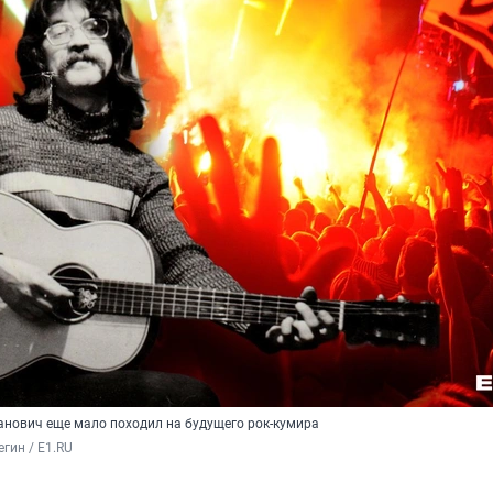
анович еще мало походил на будущего рок-кумира
гин / E1.RU