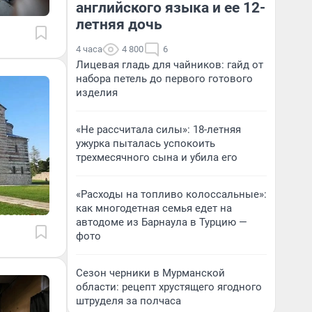
английского языка и ее 12-
летняя дочь
4 часа
4 800
6
Лицевая гладь для чайников: гайд от
набора петель до первого готового
изделия
«Не рассчитала силы»: 18-летняя
ужурка пыталась успокоить
трехмесячного сына и убила его
«Расходы на топливо колоссальные»:
как многодетная семья едет на
автодоме из Барнаула в Турцию —
фото
Сезон черники в Мурманской
области: рецепт хрустящего ягодного
штруделя за полчаса