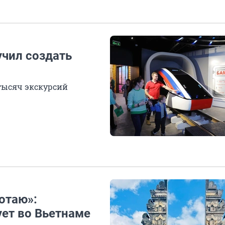
учил создать
 тысяч экскурсий
отаю»:
ует во Вьетнаме