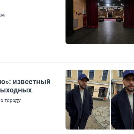
ям
но»: известный
 выходных
о городу