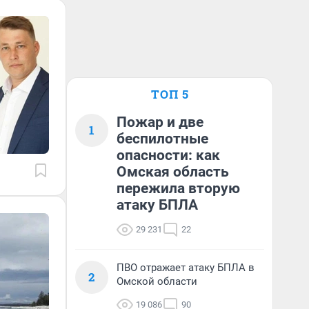
ТОП 5
Пожар и две
1
беспилотные
опасности: как
Омская область
пережила вторую
атаку БПЛА
29 231
22
ПВО отражает атаку БПЛА в
2
Омской области
19 086
90