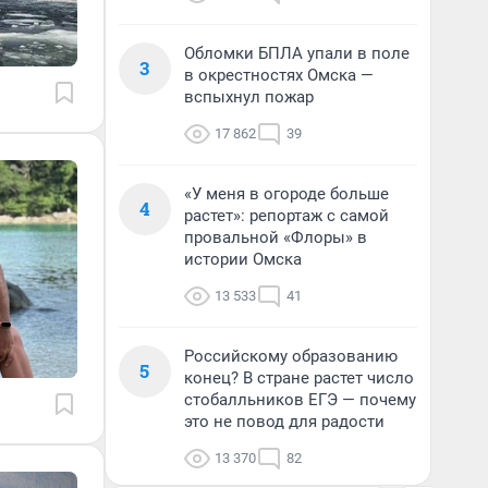
Обломки БПЛА упали в поле
3
в окрестностях Омска —
вспыхнул пожар
17 862
39
«У меня в огороде больше
4
растет»: репортаж с самой
провальной «Флоры» в
истории Омска
13 533
41
Российскому образованию
5
конец? В стране растет число
стобалльников ЕГЭ — почему
это не повод для радости
13 370
82