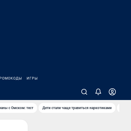
РОМОКОДЫ
ИГРЫ
заны с Омском: тест
Дети стали чаще травиться наркотиками
Появя