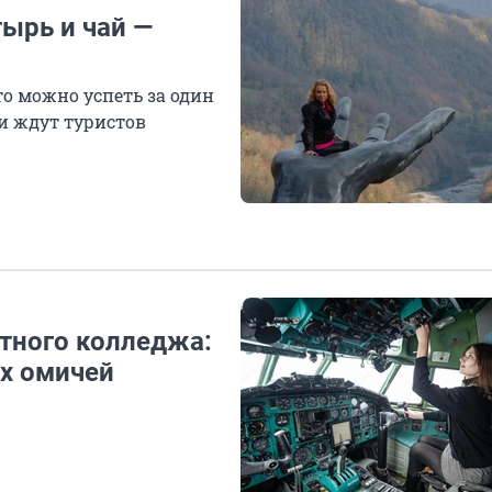
ырь и чай —
о можно успеть за один
ни ждут туристов
етного колледжа:
ых омичей