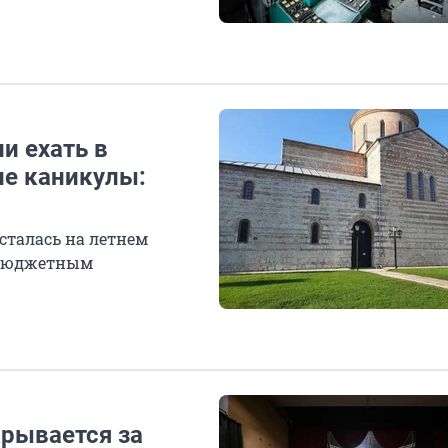
и ехать в
ие каникулы:
сталась на летнем
я бюджетным
крывается за