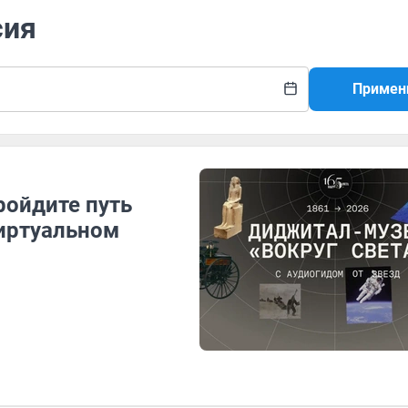
сия
Примен
ойдите путь
виртуальном