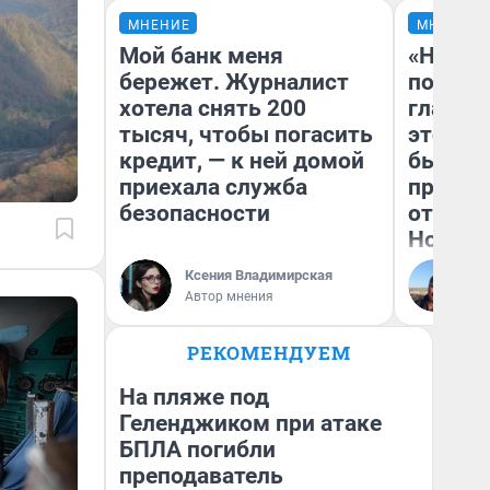
МНЕНИЕ
МНЕНИЕ
Мой банк меня
«Никог
бережет. Журналист
победи
хотела снять 200
главны
тысяч, чтобы погасить
этого г
кредит, — к ней домой
бьет р
приехала служба
прокат
безопасности
отзыв 
Нолана
Ксения Владимирская
Ст
Автор мнения
Эк
РЕКОМЕНДУЕМ
На пляже под
Геленджиком при атаке
БПЛА погибли
преподаватель