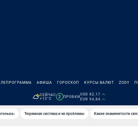
ЕЛЕПРОГРАММА
АФИША
ГОРОСКОП
КУРСЫ ВАЛЮТ
ZODY
П
USD 82,17
СЕЙЧАС
2
ПРОБКИ
+15°C
EUR 94,84
огонька»
Тюремная система и ее проблемы
Какие знаменитости свя