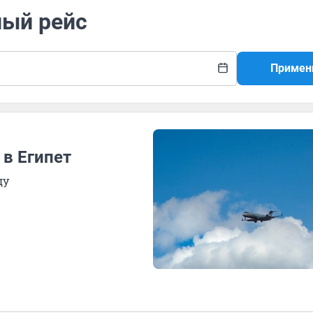
ный рейс
Примен
в Египет
ду