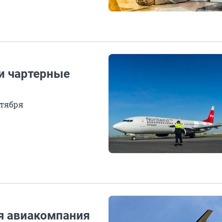
ли чартерные
нтября
ая авиакомпания