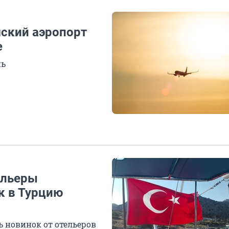
мский аэропорт
е
нь
ельеры
к в Турцию
ь новинок от отельеров