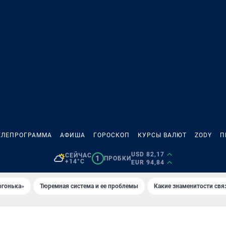
ЕЛЕПРОГРАММА
АФИША
ГОРОСКОП
КУРСЫ ВАЛЮТ
ZODY
П
USD 82,17
СЕЙЧАС
1
ПРОБКИ
+14°C
EUR 94,84
огонька»
Тюремная система и ее проблемы
Какие знаменитости свя