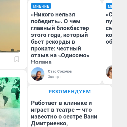
МНЕНИЕ
МНЕНИЕ
«Никого нельзя
«Спутал
победить». О чем
пургу».
главный блокбастер
смерте
этого года, который
которы
бьет рекорды в
обнару
прокате: честный
отзыв на «Одиссею»
Нолана
Ир
Гл
Стас Соколов
«Р
Эксперт
Во
РЕКОМЕНДУЕМ
Работает в клинике и
играет в театре — что
известно о сестре Вани
Дмитриенко,