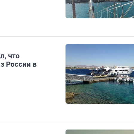
л, что
з России в