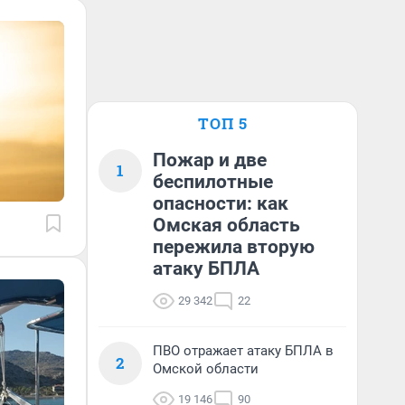
ТОП 5
Пожар и две
1
беспилотные
опасности: как
Омская область
пережила вторую
атаку БПЛА
29 342
22
ПВО отражает атаку БПЛА в
2
Омской области
19 146
90