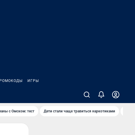
РОМОКОДЫ
ИГРЫ
заны с Омском: тест
Дети стали чаще травиться наркотиками
Появя