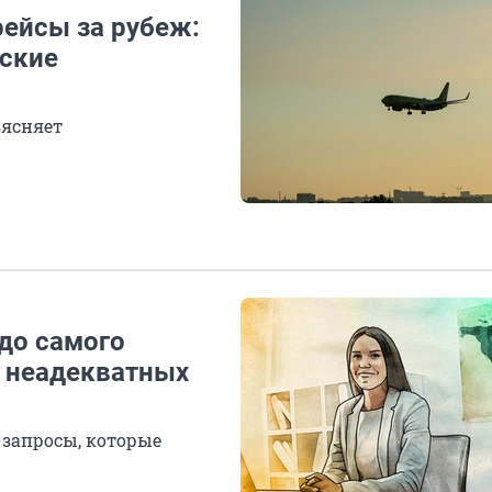
рейсы за рубеж:
мские
ъясняет
до самого
о неадекватных
запросы, которые