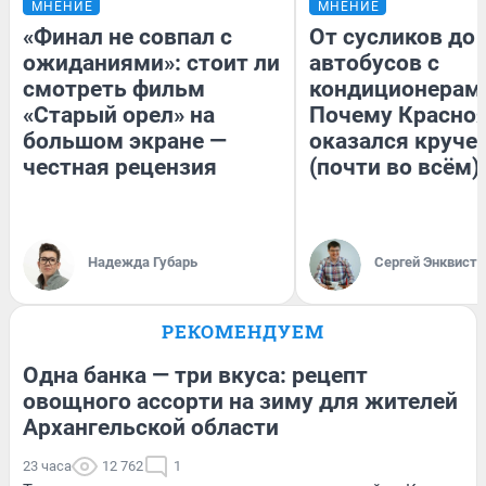
МНЕНИЕ
МНЕНИЕ
«Финал не совпал с
От сусликов до
ожиданиями»: стоит ли
автобусов с
смотреть фильм
кондиционерам
«Старый орел» на
Почему Красно
большом экране —
оказался круче
честная рецензия
(почти во всём)
Надежда Губарь
Сергей Энквист
РЕКОМЕНДУЕМ
Одна банка — три вкуса: рецепт
овощного ассорти на зиму для жителей
Архангельской области
23 часа
12 762
1