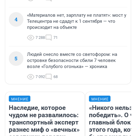
«Материалов нет, зарплату не платят»: мост у
4
Телецентра не сдадут к 1 сентября — что
происходит на объекте
7 288
71
Людей снесло вместе со светофором: на
5
островке безопасности сбили 7 человек
возле «Голубого огонька» — хроника
7 092
68
МНЕНИЕ
МНЕНИЕ
Наследие, которое
«Никого нельз
чудом не развалилось:
победить». О ч
транспортный эксперт
главный блокб
разнес миф о «вечных»
этого года, ко