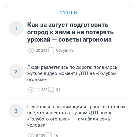
ТОП 5
Как за август подготовить
1
огород к зиме и не потерять
урожай — советы агронома
20 241
Обсудить
Люди разлетелись по дороге: появилось
2
жуткое видео момента ДТП на «Голубом
огоньке»
11 233
31
Пешеходы в реанимации и кровь на столбах:
3
всё, что известно о жутком ДТП возле
«Голубого огонька» — там сбили семь
человек
8 139
16