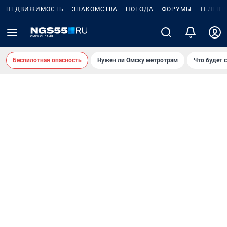
НЕДВИЖИМОСТЬ
ЗНАКОМСТВА
ПОГОДА
ФОРУМЫ
ТЕЛЕПР
Беспилотная опасность
Нужен ли Омску метротрам
Что будет 