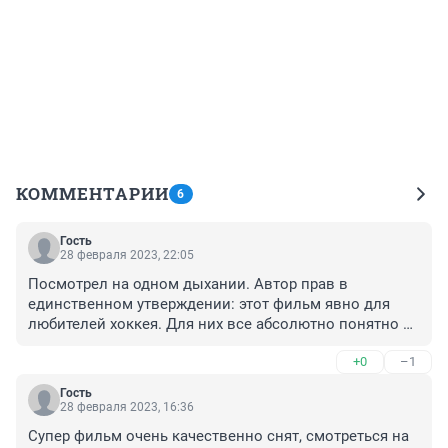
КОММЕНТАРИИ
6
Гость
28 февраля 2023, 22:05
Посмотрел на одном дыхании. Автор прав в 
единственном утверждении: этот фильм явно для 
любителей хоккея. Для них все абсолютно понятно и 
по делу. Конечно, если ты не живёшь в хоккейном 
+0
–1
городе... Если ты не выходишь их Ледового в 
бескрайний толпе болельщиков... Это все очень 
Гость
трудно понять. Ну и не смотрите тогда.
28 февраля 2023, 16:36
Супер фильм очень качественно снят, смотреться на 