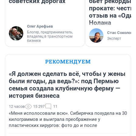
советских дорогах
бьет рекорды 
прокате: честн
отзыв на «Оди
Нолана
Олег Арефьев
Блогер, предприниматель,
Стас Соколов
владелец в транспортном
Эксперт
бизнесе
РЕКОМЕНДУЕМ
«Я должен сделать всё, чтобы у жены
были ягоды, да ведь?»: под Пермью
семья создала клубничную ферму —
история бизнеса
12 часов
15 297
11
«Меня исполосовали всю». Сибирячка похудела на 30
килограммов и выиграла преображение у
пластических хирургов: фото до и после