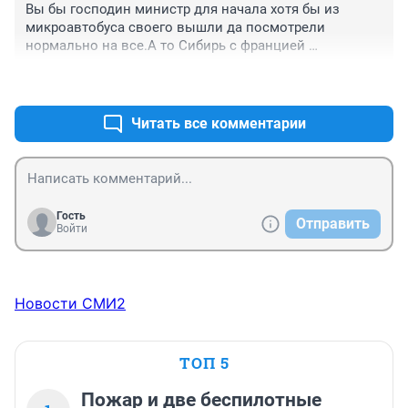
Вы бы господин министр для начала хотя бы из 
микроавтобуса своего вышли да посмотрели 
нормально на все.А то Сибирь с францией 
сравнивать как то не корректно.Я кстати в пробке из 
+21
–0
за вашего визита простоял.Когда ВЫ в 12 утра с Гос 
Дачи ехали.
Читать все комментарии
Гость
Отправить
Войти
Новости СМИ2
ТОП 5
Пожар и две беспилотные