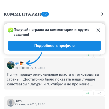
КОММЕНТАРИИ
17
Гость
26 января 2015, 10:28
Получай награды за комментарии и другие 
задания!
А почему именно министр культуры распределением 
денег занимается, думаю губернатору видней. Я бы 
Подробнее в профиле
ему доверила!!!!!
+1
–3
iqu
26 января 2015, 08:18
Прячут правду региональные власти от руководства 
страны... Достаточно было показать наши лучшие 
кинотеатры "Сатурн" и "Октябрь" и не про какие 
исторические здания и разговора не было бы.
+7
–0
Гость
25 января 2015, 17:10