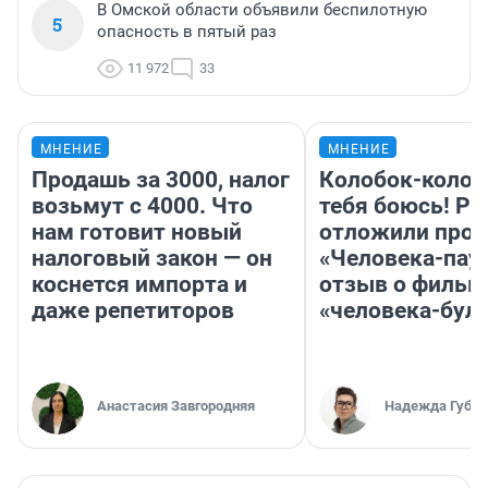
В Омской области объявили беспилотную
5
опасность в пятый раз
11 972
33
МНЕНИЕ
МНЕНИЕ
Продашь за 3000, налог
Колобок-колобо
возьмут с 4000. Что
тебя боюсь! Ра
нам готовит новый
отложили прок
налоговый закон — он
«Человека-пау
коснется импорта и
отзыв о фильм
даже репетиторов
«человека-бул
Анастасия Завгородняя
Надежда Губар