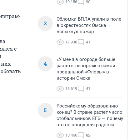
19 156
90
елеграм-
Обломки БПЛА упали в поле
3
в окрестностях Омска —
вспыхнул пожар
ва
17 938
41
ятся с
и
«У меня в огороде больше
4
 них
растет»: репортаж с самой
робовать
провальной «Флоры» в
истории Омска
13 619
41
Российскому образованию
5
конец? В стране растет число
стобалльников ЕГЭ — почему
это не повод для радости
13 460
82