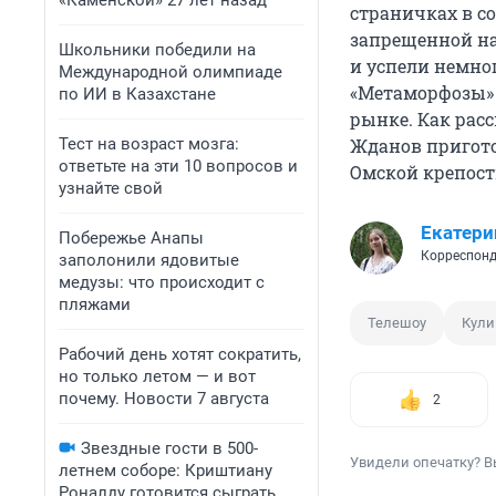
«Каменской» 27 лет назад
страничках в с
запрещенной на 
Школьники победили на
и успели немно
Международной олимпиаде
«Метаморфозы» 
по ИИ в Казахстане
рынке. Как расс
Тест на возраст мозга:
Жданов пригото
ответьте на эти 10 вопросов и
Омской крепост
узнайте свой
Екатери
Побережье Анапы
Корреспонд
заполонили ядовитые
медузы: что происходит с
пляжами
Телешоу
Кули
Рабочий день хотят сократить,
но только летом — и вот
почему. Новости 7 августа
2
Звездные гости в 500-
Увидели опечатку? В
летнем соборе: Криштиану
Роналду готовится сыграть