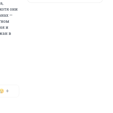
a,
 хотя они
анах —
тном
ня и
жан в
0