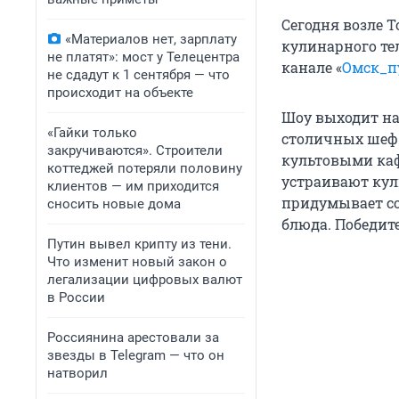
Сегодня возле 
«Материалов нет, зарплату
кулинарного те
не платят»: мост у Телецентра
канале «
Омск_п
не сдадут к 1 сентября — что
происходит на объекте
Шоу выходит на
«Гайки только
столичных шеф-
закручиваются». Строители
культовыми каф
коттеджей потеряли половину
устраивают кул
клиентов — им приходится
придумывает со
сносить новые дома
блюда. Победит
Путин вывел крипту из тени.
Что изменит новый закон о
легализации цифровых валют
в России
Россиянина арестовали за
звезды в Telegram — что он
натворил