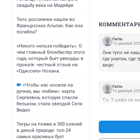
свадьбу века на Мадейре
Тело россиянки нашли во
КОММЕНТАР
Французских Альпах. Как она
погибла?
Гость
10 декабря 202
«Никого нельзя победить». О
чем главный блокбастер этого
Они тупо не наш
года, который бьет рекорды в
где улитки, где 
прокате: честный отзыв на
морс
«Одиссею» Нолана
«Чтобы нас носили на
Гость
ручках, мы любим»: нерпа
10 декабря 202
Сергеевна, которую спасли
Т.е. 2 шефа не с
бельком, стала звездой Сети.
Видео
Тигры на пляже и 300 оленей
в дикой природе: топ-24
самых красивых бухт