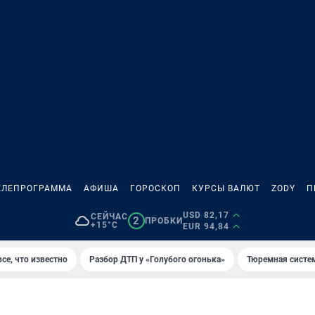
ЕЛЕПРОГРАММА
АФИША
ГОРОСКОП
КУРСЫ ВАЛЮТ
ZODY
П
USD 82,17
СЕЙЧАС
2
ПРОБКИ
+15°C
EUR 94,84
се, что известно
Разбор ДТП у «Голубого огонька»
Тюремная систе