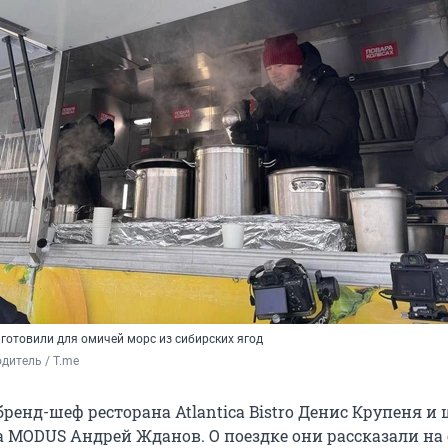
готовили для омичей морс из сибирских ягод
дитель / T.me
ренд-шеф ресторана Atlantica Bistro Денис Крупеня и 
а MODUS Андрей Жданов. О поездке они рассказали на