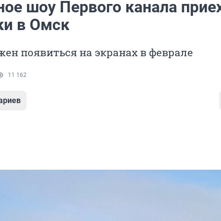
ное шоу Первого канала прие
ки в Омск
ен появиться на экранах в феврале
11 162
ариев