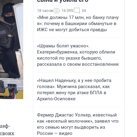
18 часов
16 095
34
«Мне должны 17 млн, но банку плачу
я»: почему в Башкирии обманутые в
ИЖС не могут добиться правды
«Шрамы болят ужасно».
Екатеринбурженка, которую облили
кислотой по указке бывшего,
рассказала о своем восстановлении
«Нашел Наденьку, а у нее пробита
голова». Мужчина рассказал, как
потерял жену при атаке БПЛА в
Архипо-Осиповке
Фермер Джастас Уолкер, известный
как «веселый молочник», заявил что
шеф-
его семью могут выдворить из
 своих
России — видео