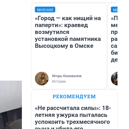
МНЕНИЕ
МНЕНИ
«Город — как нищий на
«Поку
паперти»: краевед
мешке
возмутился
предп
установкой памятника
расска
Высоцкому в Омске
самом
бизне
дешев
Игорь Коновалов
Историк
РЕКОМЕНДУЕМ
«Не рассчитала силы»: 18-
летняя ужурка пыталась
успокоить трехмесячного
сына и убила его