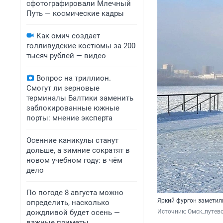
сфотографировали Млечный
Путь — космические кадры
Как омич создает
голливудские костюмы за 200
тысяч рублей — видео
Вопрос на триллион.
Смогут ли зерновые
терминалы Балтики заменить
заблокированные южные
порты: мнение эксперта
Осенние каникулы станут
дольше, а зимние сократят в
новом учебном году: в чём
дело
По погоде 8 августа можно
Яркий фургон заметил
определить, насколько
дождливой будет осень —
Источник: 
Омск_путево
важные приметы