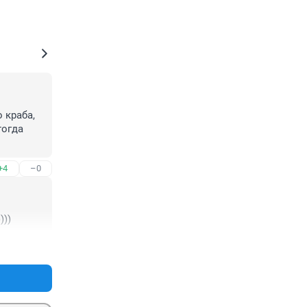
краба, 
огда 
+4
–0
)))
+5
–0