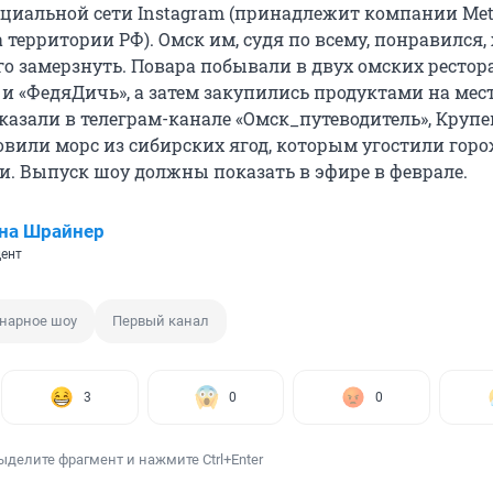
оциальной сети Instagram (принадлежит компании Met
территории РФ). Омск им, судя по всему, понравился,
го замерзнуть. Повара побывали в двух омских рестор
и «ФедяДичь», а затем закупились продуктами на мес
казали в телеграм-канале «Омск_путеводитель», Крупе
вили морс из сибирских ягод, которым угостили горо
и. Выпуск шоу должны показать в эфире в феврале.
на Шрайнер
ент
нарное шоу
Первый канал
3
0
0
ыделите фрагмент и нажмите Ctrl+Enter