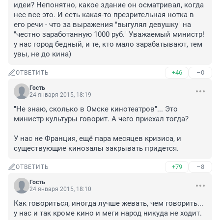
идеи? Непонятно, какое здание он осматривал, когда 
нес все это. И есть какая-то презрительная нотка в 
его речи - что за выражения "выгулял девушку" на 
"честно заработанную 1000 руб." Уважаемый министр! 
у нас город бедный, и те, кто мало зарабатывают, тем 
увы, не до кина)
+46
–0
ОТВЕТИТЬ
Гость
24 января 2015, 18:19
"Не знаю, сколько в Омске кинотеатров"... Это 
министр культуры говорит. А чего приехал тогда?

У нас не Франция, ещё пара месяцев кризиса, и 
существующие кинозалы закрывать придется.
+79
–8
ОТВЕТИТЬ
Гость
24 января 2015, 18:10
Как говориться, иногда лучше жевать, чем говорить...

у нас и так кроме кино и меги народ никуда не ходит. 