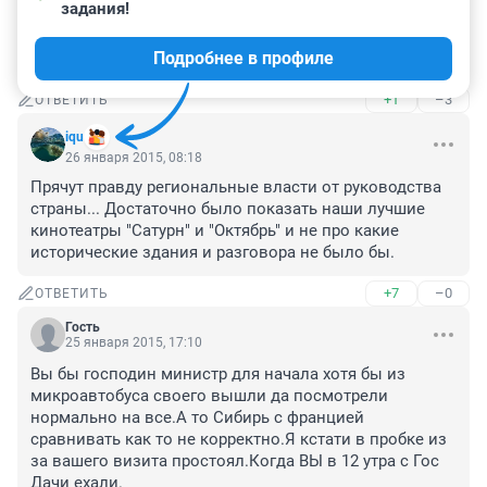
задания!
А почему именно министр культуры распределением 
денег занимается, думаю губернатору видней. Я бы 
Подробнее в профиле
ему доверила!!!!!
+1
–3
ОТВЕТИТЬ
iqu
26 января 2015, 08:18
Прячут правду региональные власти от руководства 
страны... Достаточно было показать наши лучшие 
кинотеатры "Сатурн" и "Октябрь" и не про какие 
исторические здания и разговора не было бы.
+7
–0
ОТВЕТИТЬ
Гость
25 января 2015, 17:10
Вы бы господин министр для начала хотя бы из 
микроавтобуса своего вышли да посмотрели 
нормально на все.А то Сибирь с францией 
сравнивать как то не корректно.Я кстати в пробке из 
за вашего визита простоял.Когда ВЫ в 12 утра с Гос 
Дачи ехали.