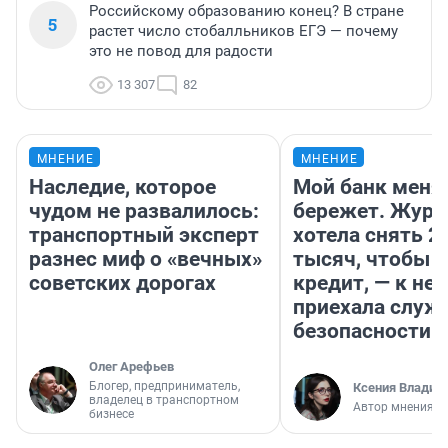
Российскому образованию конец? В стране
5
растет число стобалльников ЕГЭ — почему
это не повод для радости
13 307
82
МНЕНИЕ
МНЕНИЕ
Наследие, которое
Мой банк меня
чудом не развалилось:
бережет. Журн
транспортный эксперт
хотела снять 2
разнес миф о «вечных»
тысяч, чтобы п
советских дорогах
кредит, — к не
приехала служ
безопасности
Олег Арефьев
Блогер, предприниматель,
Ксения Владим
владелец в транспортном
Автор мнения
бизнесе