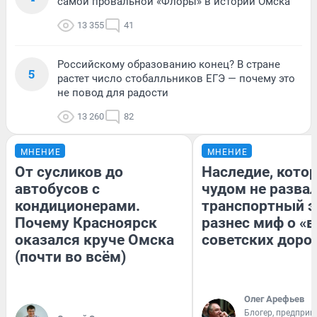
самой провальной «Флоры» в истории Омска
13 355
41
Российскому образованию конец? В стране
5
растет число стобалльников ЕГЭ — почему это
не повод для радости
13 260
82
МНЕНИЕ
МНЕНИЕ
От сусликов до
Наследие, кото
автобусов с
чудом не разва
кондиционерами.
транспортный э
Почему Красноярск
разнес миф о «
оказался круче Омска
советских доро
(почти во всём)
Олег Арефьев
Блогер, предприн