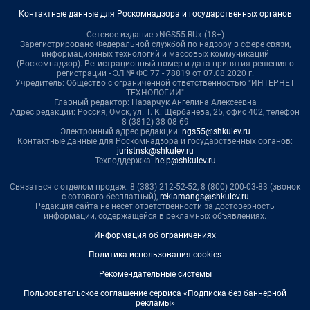
Контактные данные для Роскомнадзора и государственных органов
Сетевое издание «NGS55.RU» (18+)
Зарегистрировано Федеральной службой по надзору в сфере связи,
информационных технологий и массовых коммуникаций
(Роскомнадзор). Регистрационный номер и дата принятия решения о
регистрации - ЭЛ № ФС 77 - 78819 от 07.08.2020 г.
Учредитель: Общество с ограниченной ответственностью "ИНТЕРНЕТ
ТЕХНОЛОГИИ"
Главный редактор: Назарчук Ангелина Алексеевна
Адрес редакции: Россия, Омск, ул. Т. К. Щербанева, 25, офис 402, телефон
8 (3812) 38-08-69
Электронный адрес редакции:
ngs55@shkulev.ru
Контактные данные для Роскомнадзора и государственных органов:
juristnsk@shkulev.ru
Техподдержка:
help@shkulev.ru
Связаться с отделом продаж: 8 (383) 212-52-52, 8 (800) 200-03-83 (звонок
с сотового бесплатный),
reklamangs@shkulev.ru
Редакция сайта не несет ответственности за достоверность
информации, содержащейся в рекламных объявлениях.
Информация об ограничениях
Политика использования cookies
Рекомендательные системы
Пользовательское соглашение сервиса «Подписка без баннерной
рекламы»