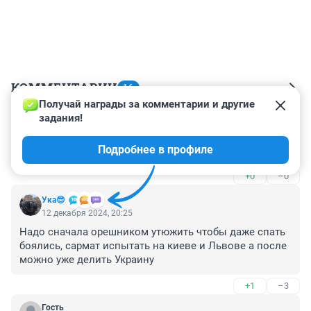
КОММЕНТАРИИ
16
Получай награды за комментарии и другие 
задания!
Гость
13 декабря 2024, 02:32
Подробнее в профиле
Проспался.
+0
–0
Ука😎
12 декабря 2024, 20:25
Надо сначала орешником утюжить чтобы даже спать 
боялись, сармат испытать на киеве и Львове а после 
можно уже делить Украину
+1
–3
Гость