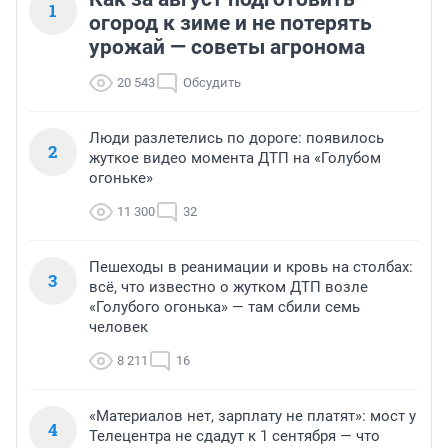
1
огород к зиме и не потерять
урожай — советы агронома
20 543
Обсудить
Люди разлетелись по дороге: появилось
2
жуткое видео момента ДТП на «Голубом
огоньке»
11 300
32
Пешеходы в реанимации и кровь на столбах:
3
всё, что известно о жутком ДТП возле
«Голубого огонька» — там сбили семь
человек
8 211
16
«Материалов нет, зарплату не платят»: мост у
4
Телецентра не сдадут к 1 сентября — что