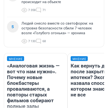
происходит на объекте
7 358
71
Людей снесло вместе со светофором: на
5
островке безопасности сбили 7 человек
возле «Голубого огонька» — хроника
7 130
68
МНЕНИЕ
МНЕНИЕ
«Аналоговая жизнь —
Как вернуть де
вот что нам нужно».
после закрыти
Почему новые
ипотеки? Эксп
блокбастеры
назвала способ
проваливаются, а
котором знают
повторы старых
не все
фильмов собирают
полные залы