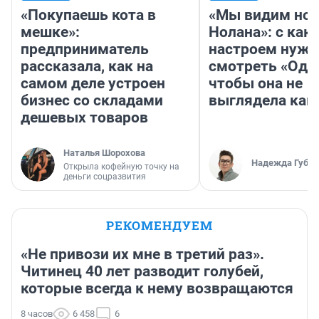
«Покупаешь кота в
«Мы видим нов
мешке»:
Нолана»: с как
предприниматель
настроем нужн
рассказала, как на
смотреть «Оди
самом деле устроен
чтобы она не
бизнес со складами
выглядела как
дешевых товаров
Наталья Шорохова
Надежда Губар
Открыла кофейную точку на
деньги соцразвития
РЕКОМЕНДУЕМ
«Не привози их мне в третий раз».
Читинец 40 лет разводит голубей,
которые всегда к нему возвращаются
8 часов
6 458
6