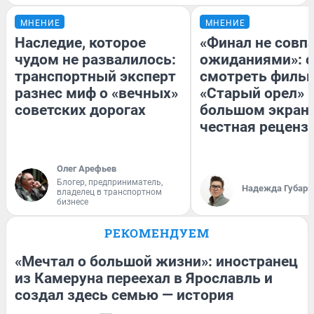
МНЕНИЕ
МНЕНИЕ
Наследие, которое
«Финал не совпа
чудом не развалилось:
ожиданиями»: с
транспортный эксперт
смотреть филь
разнес миф о «вечных»
«Старый орел» 
советских дорогах
большом экран
честная реценз
Олег Арефьев
Блогер, предприниматель,
Надежда Губарь
владелец в транспортном
бизнесе
РЕКОМЕНДУЕМ
«Мечтал о большой жизни»: иностранец
из Камеруна переехал в Ярославль и
создал здесь семью — история