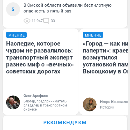
В Омской области объявили беспилотную
5
опасность в пятый раз
11 947
33
МНЕНИЕ
МНЕНИЕ
Наследие, которое
«Город — как н
чудом не развалилось:
паперти»: краев
транспортный эксперт
возмутился
разнес миф о «вечных»
установкой пам
советских дорогах
Высоцкому в О
Олег Арефьев
Блогер, предприниматель,
Игорь Коновалов
владелец в транспортном
Историк
бизнесе
РЕКОМЕНДУЕМ