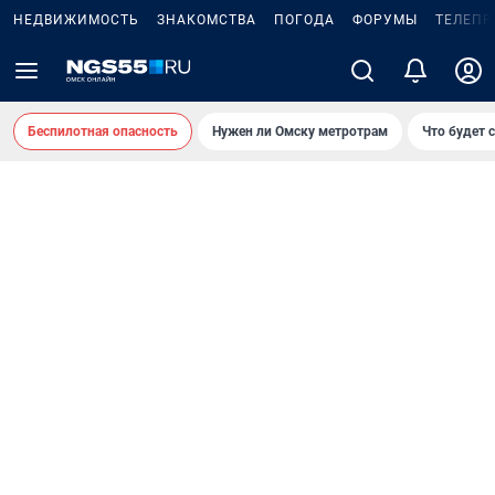
НЕДВИЖИМОСТЬ
ЗНАКОМСТВА
ПОГОДА
ФОРУМЫ
ТЕЛЕПР
Беспилотная опасность
Нужен ли Омску метротрам
Что будет 