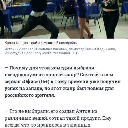
Колян танцует свой знаменитый пасодобль
Источник: 
сериал «Реальные пацаны», режиссер Жанна Кадникова, 
киностудия Good Story Media, телеканал ТНТ
—
Почему для этой комедии выбрали
псевдодокументальный жанр? Снятый в нем
сериал «Офис» (16+) к тому времени уже получил
успех на западе, но этот жанр был новым для
российского зрителя.
— Его не выбирали, его создал Антон из
различных вещей, соткал такой продукт. Ему
всегда что-то нравилось в западных