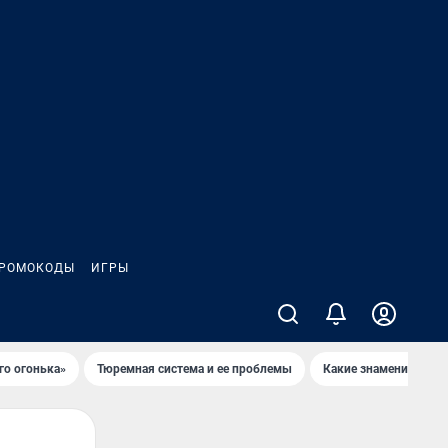
РОМОКОДЫ
ИГРЫ
го огонька»
Тюремная система и ее проблемы
Какие знаменитости 