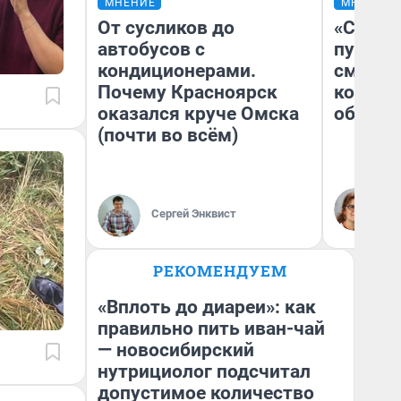
МНЕНИЕ
МНЕНИЕ
От сусликов до
«Спутал
автобусов с
пургу».
кондиционерами.
смерте
Почему Красноярск
которы
оказался круче Омска
обнару
(почти во всём)
Ир
Гл
Сергей Энквист
«Р
Во
РЕКОМЕНДУЕМ
«Вплоть до диареи»: как
правильно пить иван-чай
— новосибирский
нутрициолог подсчитал
допустимое количество