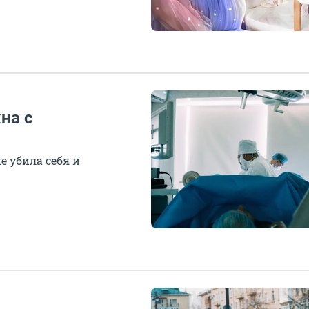
на с
е убила себя и