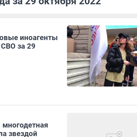
да за 29 октября 2022
новые иноагенты
 СВО за 29
: многодетная
а звездой