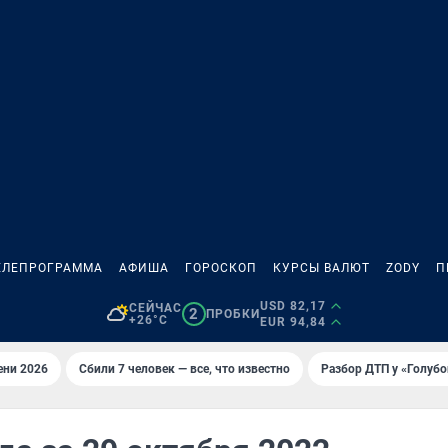
ЕЛЕПРОГРАММА
АФИША
ГОРОСКОП
КУРСЫ ВАЛЮТ
ZODY
П
USD 82,17
СЕЙЧАС
2
ПРОБКИ
+26°C
EUR 94,84
ени 2026
Сбили 7 человек — все, что известно
Разбор ДТП у «Голубо