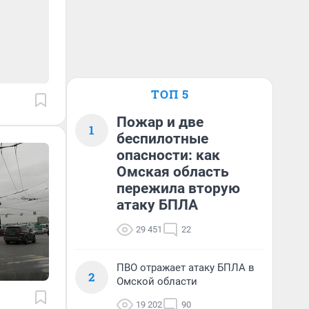
ТОП 5
Пожар и две
1
беспилотные
опасности: как
Омская область
пережила вторую
атаку БПЛА
29 451
22
ПВО отражает атаку БПЛА в
2
Омской области
19 202
90