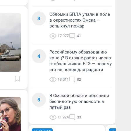
Обломки БПЛА упали в поле
3
в окрестностях Омска —
вспыхнул пожар
17 977
41
Российскому образованию
4
конец? В стране растет число
стобалльников ЕГЭ — почему
это не повод для радости
13 511
82
В Омской области объявили
5
беспилотную опасность в
пятый раз
11 924
33