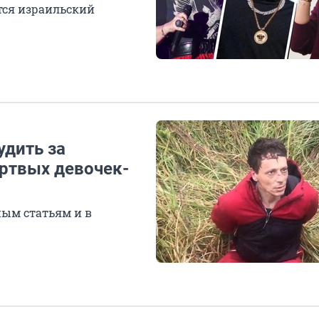
тся израильский
удить за
ертвых девочек-
ным статьям и в