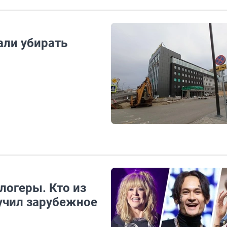
али убирать
логеры. Кто из
учил зарубежное