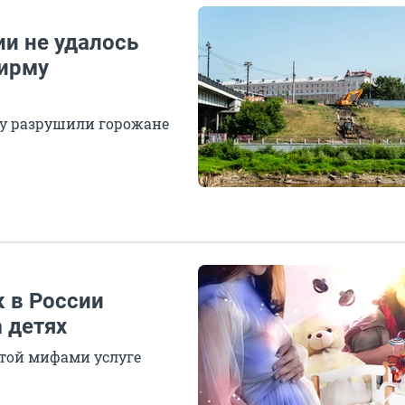
и не удалось
фирму
ку разрушили горожане
к в России
 детях
ытой мифами услуге