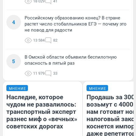
18 029
41
Российскому образованию конец? В стране
4
растет число стобалльников ЕГЭ — почему это
не повод для радости
13 584
82
В Омской области объявили беспилотную
5
опасность в пятый раз
11 979
33
МНЕНИЕ
МНЕНИЕ
Наследие, которое
Продашь за 3000
чудом не развалилось:
возьмут с 4000.
транспортный эксперт
нам готовит но
разнес миф о «вечных»
налоговый зако
советских дорогах
коснется импор
даже репетитор