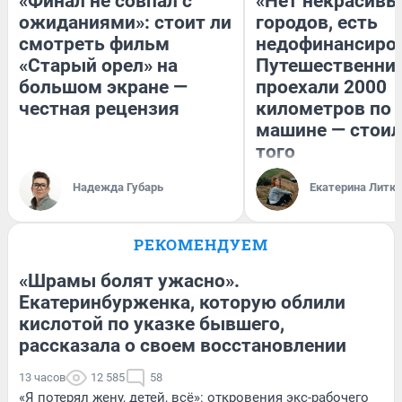
«Финал не совпал с
«Нет некрасивы
ожиданиями»: стоит ли
городов, есть
смотреть фильм
недофинансиро
«Старый орел» на
Путешественни
большом экране —
проехали 2000
честная рецензия
километров по 
машине — стоил
того
Надежда Губарь
Екатерина Литк
РЕКОМЕНДУЕМ
«Шрамы болят ужасно».
Екатеринбурженка, которую облили
кислотой по указке бывшего,
рассказала о своем восстановлении
13 часов
12 585
58
«Я потерял жену, детей, всё»: откровения экс-рабочего