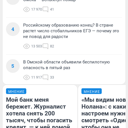
17 970
41
Российскому образованию конец? В стране
4
растет число стобалльников ЕГЭ — почему это
не повод для радости
13 503
82
В Омской области объявили беспилотную
5
опасность в пятый раз
11 917
33
МНЕНИЕ
МНЕНИЕ
Мой банк меня
«Мы видим нов
бережет. Журналист
Нолана»: с каки
хотела снять 200
настроем нужн
тысяч, чтобы погасить
смотреть «Одис
кредит, — к ней домой
чтобы она не