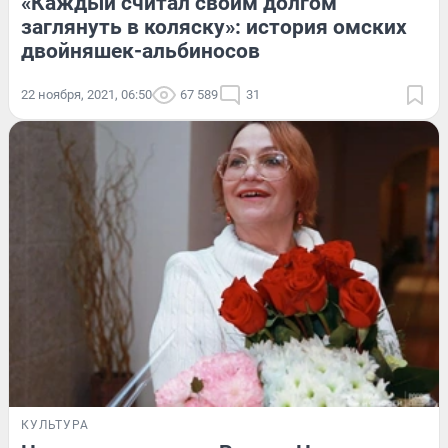
«Каждый считал своим долгом
заглянуть в коляску»: история омских
двойняшек-альбиносов
22 ноября, 2021, 06:50
67 589
31
КУЛЬТУРА