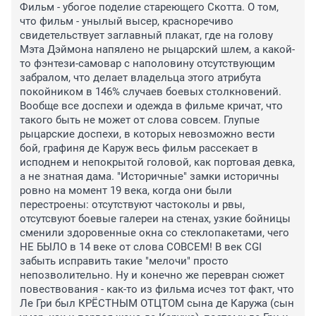
Фильм - убогое поделие стареющего Скотта. О том, 
что фильм - унылый высер, красноречиво 
свидетельствует заглавный плакат, где на голову 
Мэта Дэймона напялено не рыцарский шлем, а какой-
то фэнтези-самовар с наполовину отсутствующим 
забралом, что делает владельца этого атрибута 
покойником в 146% случаев боевых столкновений. 
Вообще все доспехи и одежда в фильме кричат, что 
такого быть не может от слова совсем. Глупые 
рыцарские доспехи, в которых невозможно вести 
бой, графиня де Каруж весь фильм рассекает в 
исподнем и непокрытой головой, как портовая девка, 
а не знатная дама. "Историчные" замки историчны 
ровно на момент 19 века, когда они были 
перестроены: отсутствуют частоколы и рвы, 
отсутсвуют боевые галереи на стенах, узкие бойницы 
сменили здоровенные окна со стеклопакетами, чего 
НЕ БЫЛО в 14 веке от слова СОВСЕМ! В век CGI 
забыть исправить такие "мелочи" просто 
непозволительно. Ну и конечно же перевран сюжет 
повествования - как-то из фильма исчез тот факт, что 
Ле Гри был КРЁСТНЫМ ОТЦТОМ сына де Каружа (сын 