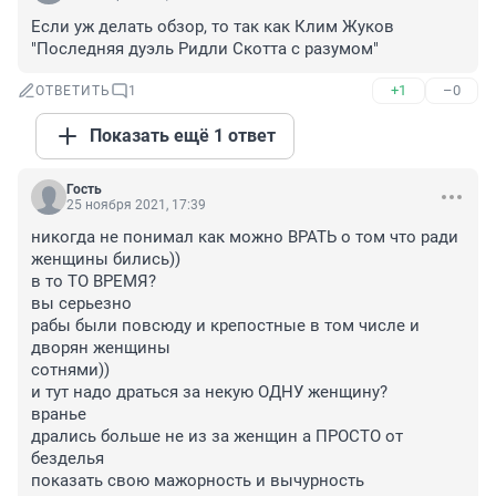
Если уж делать обзор, то так как Клим Жуков 
"Последняя дуэль Ридли Скотта с разумом"
+1
–0
ОТВЕТИТЬ
1
Показать ещё 1 ответ
Гость
25 ноября 2021, 17:39
никогда не понимал как можно ВРАТЬ о том что ради 
женщины бились))

в то ТО ВРЕМЯ?

вы серьезно

рабы были повсюду и крепостные в том числе и 
дворян женщины

сотнями))

и тут надо драться за некую ОДНУ женщину?

вранье

дрались больше не из за женщин а ПРОСТО от 
безделья 

показать свою мажорность и вычурность
