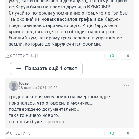
умер, как и первая жена де Каружа), поэтому ле Гри и 
де Каруж были не просто друзья, а КУМОВЬЯ! 
Случайно потеряли упоминание о том, что ле Гри был 
"выскочка" из новых вассалов графа, а де Каруж - 
представитель старинного рода. И де Каруж был 
крайне недоволен, что его обходит на повороте 
бывший кум, которому граф передал в управление 
земли, которые де Каруж считал своими.
+0
–0
ОТВЕТИТЬ
1
Показать ещё 1 ответ
Гость
28 ноября 2021, 10:22
средневековая митушница на смертном одре 
призналась, что оговорила мужичка..

подтверждено документально..

так что ничего нового..

но прогиб будет засчитан..
+0
–0
ОТВЕТИТЬ