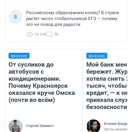
Российскому образованию конец? В стране
5
растет число стобалльников ЕГЭ — почему
это не повод для радости
13 179
79
МНЕНИЕ
МНЕНИЕ
От сусликов до
Мой банк меня
автобусов с
бережет. Журн
кондиционерами.
хотела снять 2
Почему Красноярск
тысяч, чтобы п
оказался круче Омска
кредит, — к не
(почти во всём)
приехала служ
безопасности
Ксения Владим
Сергей Энквист
Автор мнения