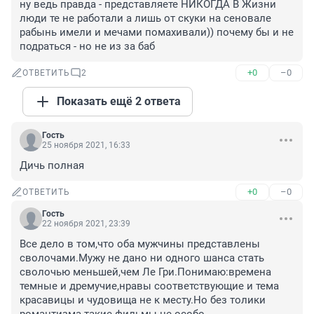
ну ведь правда - представляете НИКОГДА В Жизни 
люди те не работали а лишь от скуки на сеновале 
рабынь имели и мечами помахивали)) почему бы и не 
подраться - но не из за баб
+0
–0
ОТВЕТИТЬ
2
Показать ещё 2 ответа
Гость
25 ноября 2021, 16:33
Дичь полная
+0
–0
ОТВЕТИТЬ
Гость
22 ноября 2021, 23:39
Все дело в том,что оба мужчины представлены 
сволочами.Мужу не дано ни одного шанса стать 
сволочью меньшей,чем Ле Гри.Понимаю:времена 
темные и дремучие,нравы соответствующие и тема 
красавицы и чудовища не к месту.Но без толики 