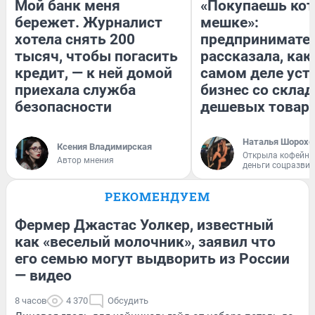
Мой банк меня
«Покупаешь кот
бережет. Журналист
мешке»:
хотела снять 200
предпринимате
тысяч, чтобы погасить
рассказала, как
кредит, — к ней домой
самом деле уст
приехала служба
бизнес со скла
безопасности
дешевых товар
Наталья Шорохо
Ксения Владимирская
Открыла кофейну
Автор мнения
деньги соцразви
РЕКОМЕНДУЕМ
Фермер Джастас Уолкер, известный
как «веселый молочник», заявил что
его семью могут выдворить из России
— видео
8 часов
4 370
Обсудить