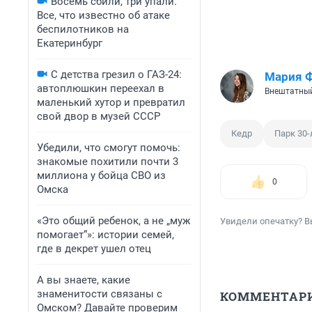
Восемь сбили, три упали.
Все, что известно об атаке
беспилотников на
Екатеринбург
С детства грезил о ГАЗ-24:
Мария 
автоплюшкин переехал в
Внештатный
маленький хутор и превратил
свой двор в музей СССР
Кедр
Парк 30
Убедили, что смогут помочь:
знакомые похитили почти 3
миллиона у бойца СВО из
0
Омска
«Это общий ребенок, а не „муж
Увидели опечатку? В
помогает“»: истории семей,
где в декрет ушел отец
А вы знаете, какие
знаменитости связаны с
КОММЕНТАР
Омском? Давайте проверим