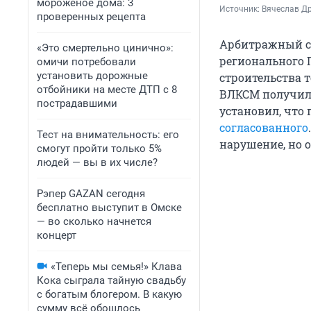
мороженое дома: 3
Источник: 
Вячеслав Д
проверенных рецепта
Арбитражный су
«Это смертельно цинично»:
регионального 
омичи потребовали
установить дорожные
строительства 
отбойники на месте ДТП с 8
ВЛКСМ получил 
пострадавшими
установил, что 
согласованного
Тест на внимательность: его
нарушение, но 
смогут пройти только 5%
людей — вы в их числе?
Рэпер GAZAN сегодня
бесплатно выступит в Омске
— во сколько начнется
концерт
«Теперь мы семья!» Клава
Кока сыграла тайную свадьбу
с богатым блогером. В какую
сумму всё обошлось