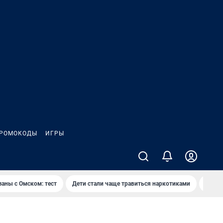
РОМОКОДЫ
ИГРЫ
заны с Омском: тест
Дети стали чаще травиться наркотиками
Появя