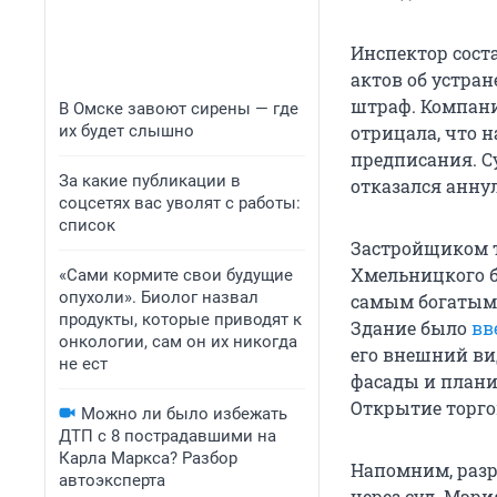
Инспектор сост
актов об устра
штраф. Компани
В Омске завоют сирены — где
их будет слышно
отрицала, что н
предписания. С
За какие публикации в
отказался анну
соцсетях вас уволят с работы:
список
Застройщиком т
Хмельницкого б
«Сами кормите свои будущие
опухоли». Биолог назвал
самым богатым
продукты, которые приводят к
Здание было
вв
онкологии, сам он их никогда
его внешний ви
не ест
фасады и плани
Открытие торго
Можно ли было избежать
ДТП с 8 пострадавшими на
Карла Маркса? Разбор
Напомним, разр
автоэксперта
через суд. Мэр