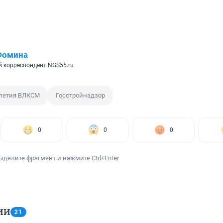
Фомина
 корреспондент NGS55.ru
-летия ВЛКСМ
Госстройнадзор
0
0
0
ыделите фрагмент и нажмите Ctrl+Enter
ИИ
21