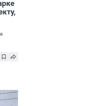
арке
кту,
ла