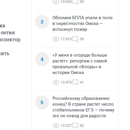
19 043
90
Обломки БПЛА упали в поле
3
в окрестностях Омска —
чик
вспыхнул пожар
-летия
нспектор
17 815
39
нить
«У меня в огороде больше
4
растет»: репортаж с самой
провальной «Флоры» в
истории Омска
13 474
41
Российскому образованию
5
конец? В стране растет число
стобалльников ЕГЭ — почему
это не повод для радости
13 327
82