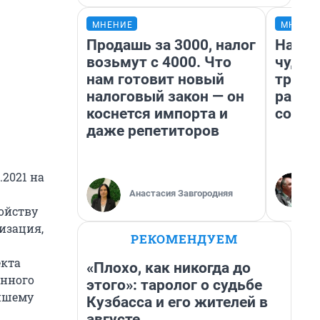
МНЕНИЕ
МНЕНИ
Продашь за 3000, налог
Насле
возьмут с 4000. Что
чудом
нам готовит новый
транс
налоговый закон — он
разне
коснется импорта и
совет
даже репетиторов
.2021 на
Анастасия Завгородняя
ойству
изация,
РЕКОМЕНДУЕМ
екта
«Плохо, как никогда до
енного
этого»: таролог о судьбе
йшему
Кузбасса и его жителей в
августе