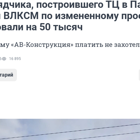
ядчика, построившего ТЦ в П
я ВЛКСМ по измененному прое
вали на 50 тысяч
мму «АВ-Конструкция» платить не захоте
6
16 895
тарий