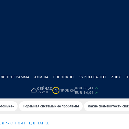
ЕЛЕПРОГРАММА
АФИША
ГОРОСКОП
КУРСЫ ВАЛЮТ
ZODY
П
USD 81,41
СЕЙЧАС
4
ПРОБКИ
+22°C
EUR 94,06
огонька»
Тюремная система и ее проблемы
Какие знаменитости свя
ЕДР» СТРОИТ ТЦ В ПАРКЕ