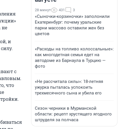
28 минут
431
3
авления
«Сыночки-корзиночки» заполонили
укции»
Екатеринбург: почему уральские
 не
парни массово оставили жен без
цветов
ой, и
силу.
«Расходы на топливо колоссальные»:
как многодетная семья едет на
автодоме из Барнаула в Турцию —
фото
ывают с
авловым.
«Не рассчитала силы»: 18-летняя
то, что
ужурка пыталась успокоить
ые
трехмесячного сына и убила его
стройки.
Сезон черники в Мурманской
области: рецепт хрустящего ягодного
штруделя за полчаса
обиваться
ами по