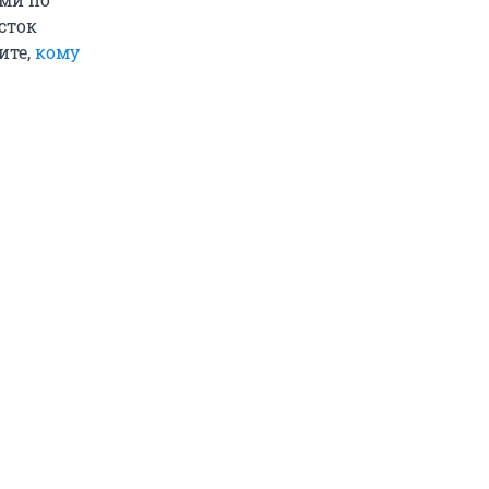
сток
ите,
кому