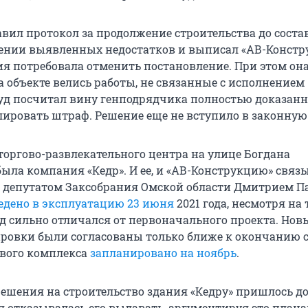
авил протокол за продолжение строительства до сост
нении выявленных недостатков и выписал «АВ-Констр
я потребовала отменить постановление. При этом она
а объекте велись работы, не связанные с исполнением
уд посчитал вину генподрядчика полностью доказанн
лировать штраф. Решение еще не вступило в законную 
оргово-развлекательного центра на улице Богдана
ыла компания «Кедр». И ее, и «АВ-Конструкцию» связ
 депутатом Заксобрания Омской области Дмитрием П
едено в эксплуатацию 23 июня
2021 года, несмотря на 
д сильно отличался от первоначального проекта. Нов
ровки были согласованы только ближе к окончанию 
вого комплекса
запланировано на ноябрь
.
ешения на строительство здания «Кедру» пришлось д
ия отказывалась его выдавать, аргументируя это план