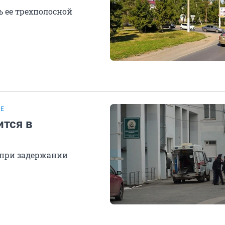
 ее трехполосной
ТЕ
ится в
 при задержании