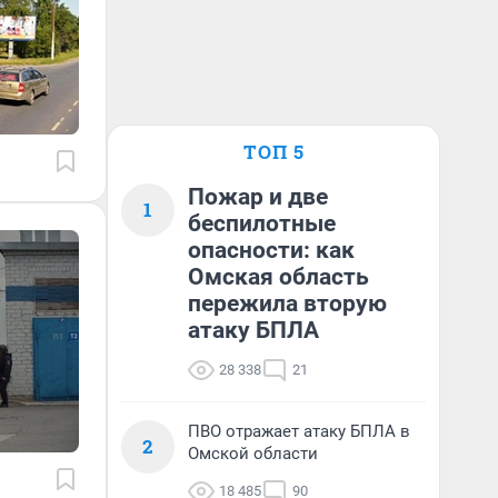
ТОП 5
Пожар и две
1
беспилотные
опасности: как
Омская область
пережила вторую
атаку БПЛА
28 338
21
ПВО отражает атаку БПЛА в
2
Омской области
18 485
90