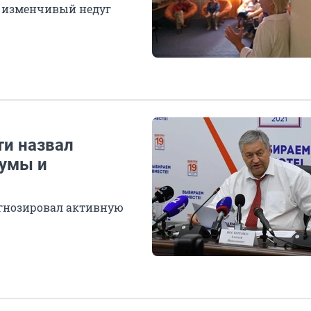
ь изменчивый недуг
ти назвал
думы и
огнозировал активную