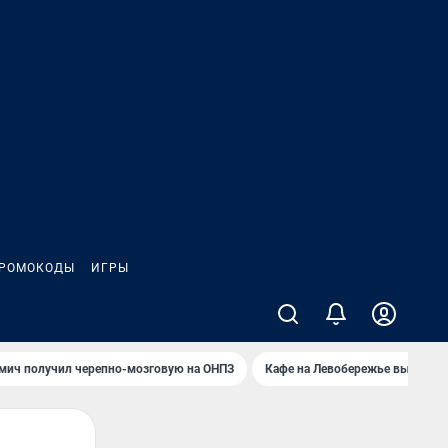
РОМОКОДЫ
ИГРЫ
мич получил черепно-мозговую на ОНПЗ
Кафе на Левобережье выгорело