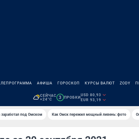
ЕЛЕПРОГРАММА
АФИША
ГОРОСКОП
КУРСЫ ВАЛЮТ
ZODY
П
USD 80,93
СЕЙЧАС
3
ПРОБКИ
+24°C
EUR 93,19
es заработал под Омском
Как Омск пережил мощный ливень: фото
О