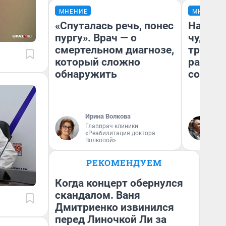
МНЕНИЕ
МНЕНИЕ
«Спуталась речь, понес
Наслед
пургу». Врач — о
чудом 
смертельном диагнозе,
трансп
который сложно
разнес
обнаружить
советс
Ирина Волкова
Ол
Главврач клиники
Бл
«Реабилитация доктора
вл
Волковой»
би
РЕКОМЕНДУЕМ
Когда концерт обернулся
скандалом. Ваня
Дмитриенко извинился
перед Линочкой Ли за