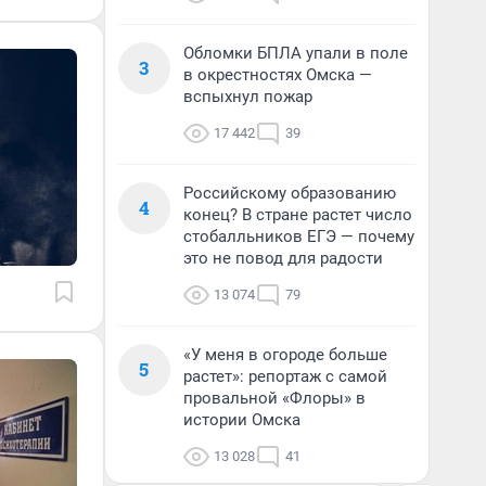
Обломки БПЛА упали в поле
3
в окрестностях Омска —
вспыхнул пожар
17 442
39
Российскому образованию
4
конец? В стране растет число
стобалльников ЕГЭ — почему
это не повод для радости
13 074
79
«У меня в огороде больше
5
растет»: репортаж с самой
провальной «Флоры» в
истории Омска
13 028
41