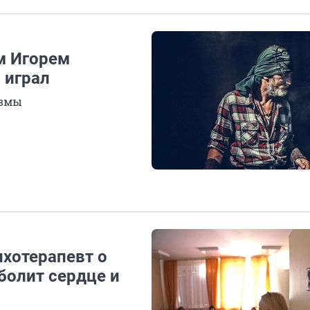
м Игорем
 играл
авмы
ихотерапевт о
болит сердце и