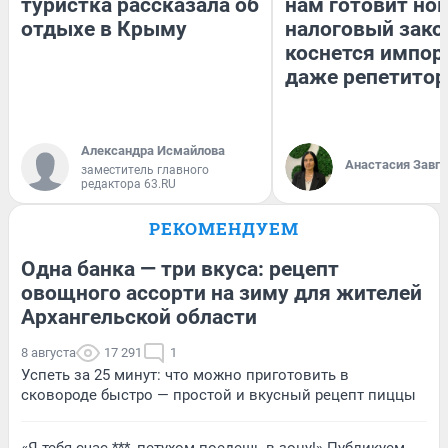
туристка рассказала об
нам готовит но
отдыхе в Крыму
налоговый зако
коснется импор
даже репетитор
Александра Исмайлова
Анастасия Завг
заместитель главного
редактора 63.RU
РЕКОМЕНДУЕМ
Одна банка — три вкуса: рецепт
овощного ассорти на зиму для жителей
Архангельской области
8 августа
17 291
1
Успеть за 25 минут: что можно приготовить в
сковороде быстро — простой и вкусный рецепт пиццы
«Я тебя счас ***, петухом поедешь в зону!» Публикуем