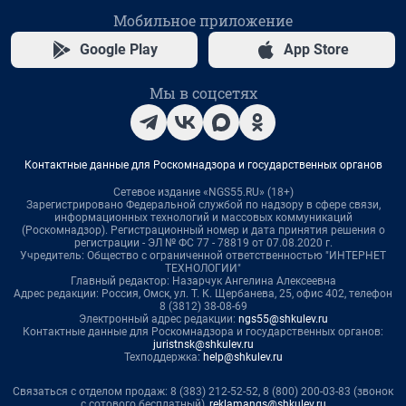
Мобильное приложение
Google Play
App Store
Мы в соцсетях
Контактные данные для Роскомнадзора и государственных органов
Сетевое издание «NGS55.RU» (18+)
Зарегистрировано Федеральной службой по надзору в сфере связи,
информационных технологий и массовых коммуникаций
(Роскомнадзор). Регистрационный номер и дата принятия решения о
регистрации - ЭЛ № ФС 77 - 78819 от 07.08.2020 г.
Учредитель: Общество с ограниченной ответственностью "ИНТЕРНЕТ
ТЕХНОЛОГИИ"
Главный редактор: Назарчук Ангелина Алексеевна
Адрес редакции: Россия, Омск, ул. Т. К. Щербанева, 25, офис 402, телефон
8 (3812) 38-08-69
Электронный адрес редакции:
ngs55@shkulev.ru
Контактные данные для Роскомнадзора и государственных органов:
juristnsk@shkulev.ru
Техподдержка:
help@shkulev.ru
Связаться с отделом продаж: 8 (383) 212-52-52, 8 (800) 200-03-83 (звонок
с сотового бесплатный),
reklamangs@shkulev.ru