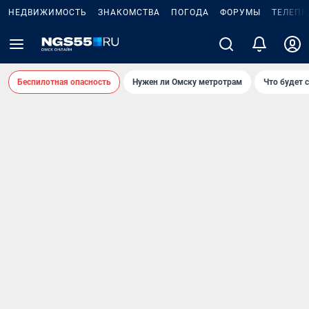
НЕДВИЖИМОСТЬ
ЗНАКОМСТВА
ПОГОДА
ФОРУМЫ
ТЕЛЕПР
Беспилотная опасность
Нужен ли Омску метротрам
Что будет 