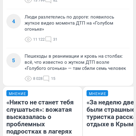
13 799
82
Люди разлетелись по дороге: появилось
4
жуткое видео момента ДТП на «Голубом
огоньке»
11 122
31
Пешеходы в реанимации и кровь на столбах:
5
всё, что известно о жутком ДТП возле
«Голубого огонька» — там сбили семь человек
8 028
15
МНЕНИЕ
МНЕНИЕ
«Никто не станет тебя
«За неделю две
слушаться»: вожатая
были страшные
высказалась о
туристка расска
проблемных
отдыхе в Крым
подростках в лагерях