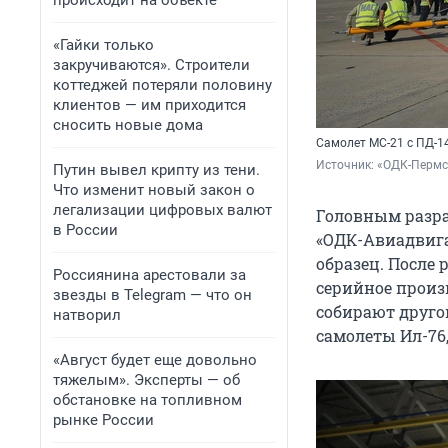
происходит на объекте
«Гайки только
закручиваются». Строители
коттеджей потеряли половину
клиентов — им приходится
сносить новые дома
Самолет МС-21 с ПД-1
Источник: 
«ОДК-Пермс
Путин вывел крипту из тени.
Что изменит новый закон о
легализации цифровых валют
Головным разра
в России
«ОДК-Авиадвига
образец. После
Россиянина арестовали за
серийное произв
звезды в Telegram — что он
собирают друго
натворил
самолеты Ил-76,
«Август будет еще довольно
тяжелым». Эксперты — об
обстановке на топливном
рынке России