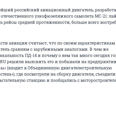
вейший российский авиационный двигатель, разрабо
 отечественного узкофюзеляжного самолета МС-21: ла
ь рейсы средней протяженности, больше всего востр
асти авиации считают, что по своим характеристикам
тель сравним с зарубежными аналогами. В чем же
кальность ПД-14 и почему о нем так много сегодня го
RU решили выяснить это и побывали на предприятии
ы» (входит в Объединенную двигателестроительную
теха»), где посмотрели на сборку двигателя, съездили
ытательную станцию и пообщались с моторостроител