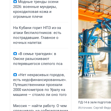
Модные тренды осени
2026: военные мундиры,
крокодиловая кожа и
огромные плечи
На Кубани горит НПЗ из-за
атаки беспилотников: есть
пострадавшие. Главное о
ночных налетах
«В семье трагедия»: в
Омске разыскивают
потерявшегося слепого пса
«Нет некрасивых городов,
есть недофинансированные».
Путешественники проехали
2000 километров по Уралу на
машине — стоило ли оно того
ПД-14 в зале подгото
Миссия — найти работу. О чем
Источник: 
Сергей Федо
спрашивать на собеседовании