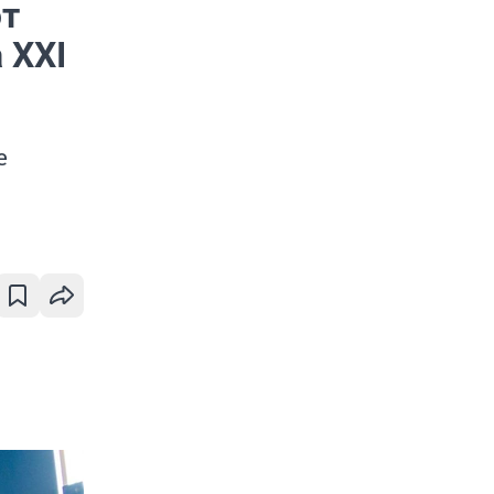
ют
 XXI
е