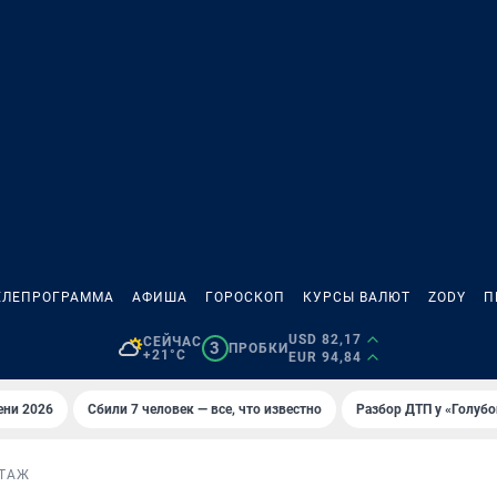
ЕЛЕПРОГРАММА
АФИША
ГОРОСКОП
КУРСЫ ВАЛЮТ
ZODY
П
USD 82,17
СЕЙЧАС
3
ПРОБКИ
+21°C
EUR 94,84
ени 2026
Сбили 7 человек — все, что известно
Разбор ДТП у «Голубо
ТАЖ