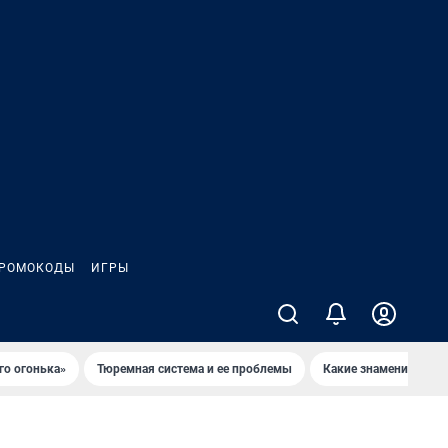
РОМОКОДЫ
ИГРЫ
го огонька»
Тюремная система и ее проблемы
Какие знаменитости 