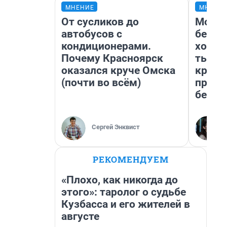
МНЕНИЕ
МНЕНИ
От сусликов до
Мой б
автобусов с
береж
кондиционерами.
хотел
Почему Красноярск
тысяч
оказался круче Омска
креди
(почти во всём)
приех
безоп
Сергей Энквист
РЕКОМЕНДУЕМ
«Плохо, как никогда до
этого»: таролог о судьбе
Кузбасса и его жителей в
августе