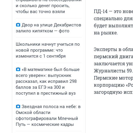
и сколько денег просить,
ПД-14 — это но
чтобы вас точно взяли
специально для
Двор на улице Декабристов
будет выполнят
залило кипятком — фото
на рынке.
Школьники начнут учиться по
Эксперты в обл
новой программе: что
пермский двига
изменится с 1 сентября
заключается уни
«В математике был больше
Журналисты 59.
всего уверен»: выпускник
Пермские мотор
рассказал, как исправил 298
корпорацию «Рос
баллов за ЕГЭ на 300 и
загородную исп
поступил в престижный вуз
Звездная полоса на небе: в
Омской области
сфотографировали Млечный
Путь — космические кадры