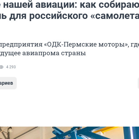
 нашей авиации: как собира
ь для российского «самолета
предприятия «ОДК-Пермские моторы», гд
будущее авиапрома страны
4 293
ариев