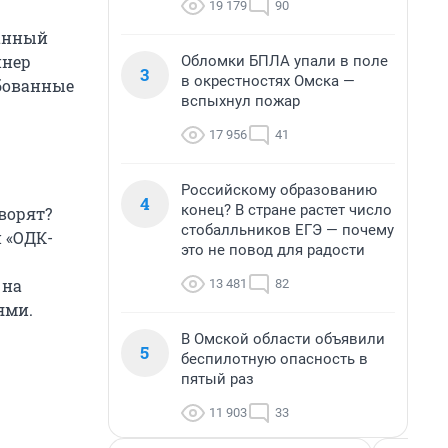
19 179
90
танный
йнер
Обломки БПЛА упали в поле
3
в окрестностях Омска —
ебованные
вспыхнул пожар
17 956
41
Российскому образованию
4
конец? В стране растет число
ворят?
стобалльников ЕГЭ — почему
 «ОДК-
это не повод для радости
 на
13 481
82
ями.
В Омской области объявили
5
беспилотную опасность в
пятый раз
11 903
33