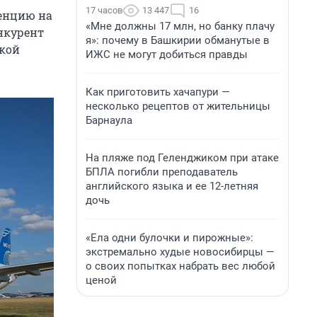
17 часов
13 447
16
ренцию на
«Мне должны 17 млн, но банку плачу
онкурент
я»: почему в Башкирии обманутые в
вкой
ИЖС не могут добиться правды
Как приготовить хачапури —
несколько рецептов от жительницы
Барнаула
На пляже под Геленджиком при атаке
БПЛА погибли преподаватель
английского языка и ее 12-летняя
дочь
«Ела одни булочки и пирожные»:
экстремально худые новосибирцы —
о своих попытках набрать вес любой
ценой