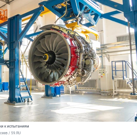
вки к испытаниям
сеев / 59.RU