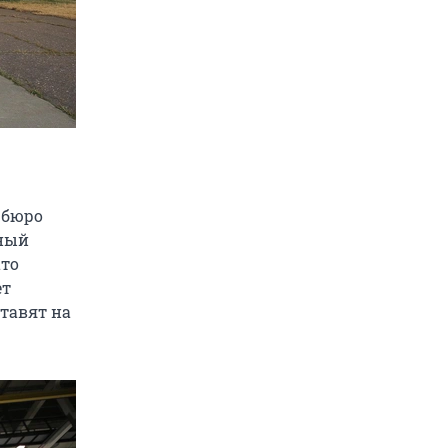
 бюро
нный
ато
ет
тавят на