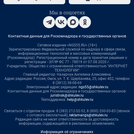
Мы в соцсетях
Контактные данные для Роскомнадзора и государственных органов
Сетевое издание «NGS55.RU» (18+)
Зарегистрировано Федеральной службой по надзору в сфере связи,
информационных технологий и массовых коммуникаций
(Роскомнадзор). Регистрационный номер и дата принятия решения о
регистрации - ЭЛ № ФС 77 - 78819 от 07.08.2020 г.
Учредитель: Общество с ограниченной ответственностью "ИНТЕРНЕТ
ТЕХНОЛОГИИ"
Главный редактор: Назарчук Ангелина Алексеевна
Адрес редакции: Россия, Омск, ул. Т. К. Щербанева, 25, офис 402, телефон
8 (3812) 38-08-69
Электронный адрес редакции:
ngs55@shkulev.ru
Контактные данные для Роскомнадзора и государственных органов:
juristnsk@shkulev.ru
Техподдержка:
help@shkulev.ru
Связаться с отделом продаж: 8 (383) 212-52-52, 8 (800) 200-03-83 (звонок
с сотового бесплатный),
reklamangs@shkulev.ru
Редакция сайта не несет ответственности за достоверность
информации, содержащейся в рекламных объявлениях.
Информация об ограничениях