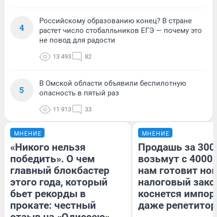
Российскому образованию конец? В стране
4
растет число стобалльников ЕГЭ — почему это
не повод для радости
13 493
82
В Омской области объявили беспилотную
5
опасность в пятый раз
11 913
33
МНЕНИЕ
МНЕНИЕ
«Никого нельзя
Продашь за 3000
победить». О чем
возьмут с 4000.
главный блокбастер
нам готовит но
этого года, который
налоговый зако
бьет рекорды в
коснется импор
прокате: честный
даже репетитор