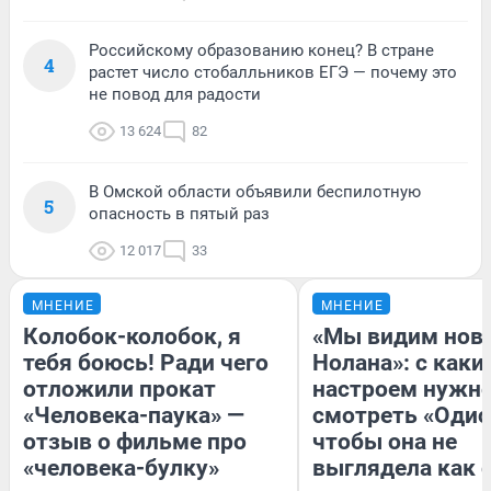
Российскому образованию конец? В стране
4
растет число стобалльников ЕГЭ — почему это
не повод для радости
13 624
82
В Омской области объявили беспилотную
5
опасность в пятый раз
12 017
33
МНЕНИЕ
МНЕНИЕ
Колобок-колобок, я
«Мы видим нов
тебя боюсь! Ради чего
Нолана»: с каки
отложили прокат
настроем нужн
«Человека-паука» —
смотреть «Одис
отзыв о фильме про
чтобы она не
«человека-булку»
выглядела как 