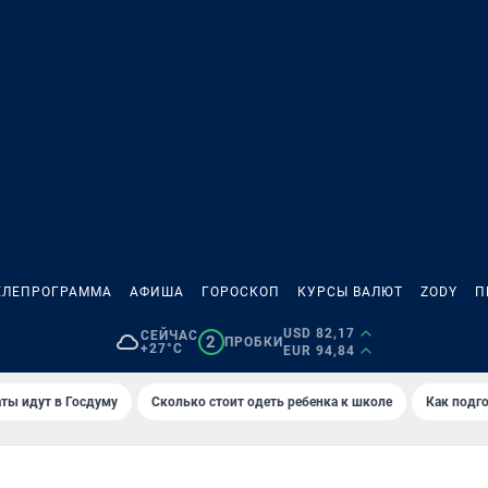
ЕЛЕПРОГРАММА
АФИША
ГОРОСКОП
КУРСЫ ВАЛЮТ
ZODY
П
USD 82,17
СЕЙЧАС
2
ПРОБКИ
+27°C
EUR 94,84
ты идут в Госдуму
Сколько стоит одеть ребенка к школе
Как подго