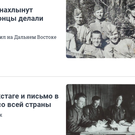
 нахлынут
онцы делали
ил на Дальнем Востоке
стаге и письмо в
со всей страны
х