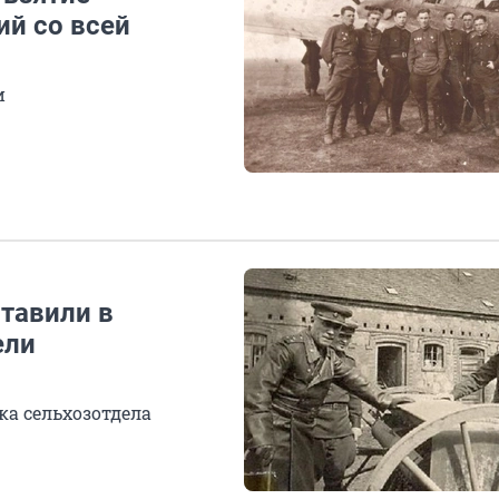
ий со всей
и
тавили в
ели
а сельхозотдела