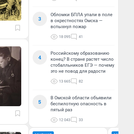
Обломки БПЛА упали в поле
3
в окрестностях Омска —
вспыхнул пожар
18 095
41
Российскому образованию
4
конец? В стране растет число
стобалльников ЕГЭ — почему
это не повод для радости
13 665
82
В Омской области объявили
5
беспилотную опасность в
пятый раз
12 043
33