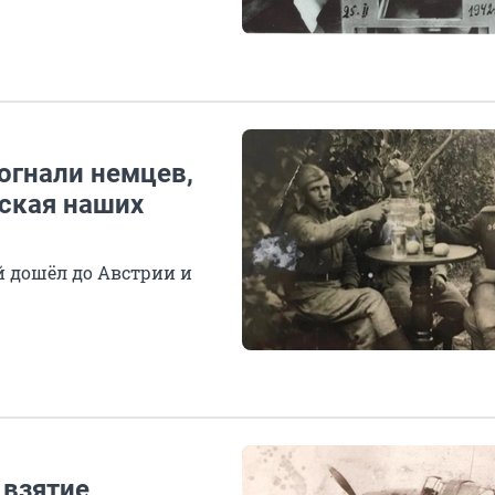
огнали немцев,
уская наших
й дошёл до Австрии и
 взятие