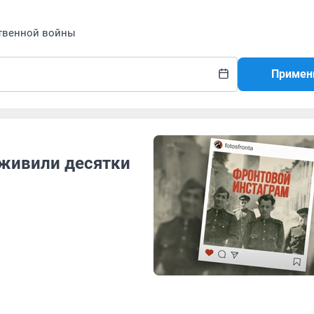
ственной войны
Примен
оживили десятки
о