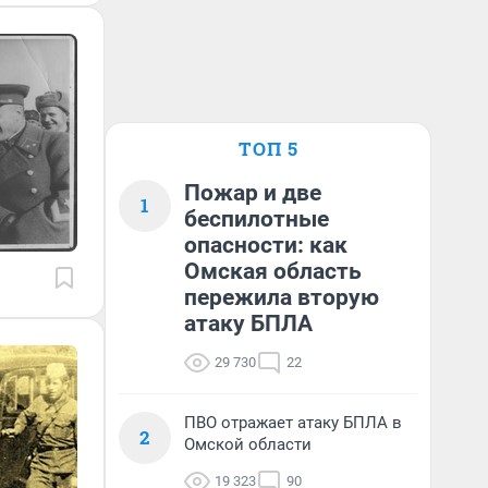
ТОП 5
Пожар и две
1
беспилотные
опасности: как
Омская область
пережила вторую
атаку БПЛА
29 730
22
ПВО отражает атаку БПЛА в
2
Омской области
19 323
90