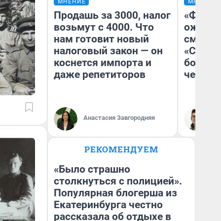
МНЕНИЕ
МНЕНИЕ
Продашь за 3000, налог
«Финал
возьмут с 4000. Что
ожидан
нам готовит новый
смотре
налоговый закон — он
«Стары
коснется импорта и
большо
даже репетиторов
честна
Анастасия Завгородняя
На
РЕКОМЕНДУЕМ
«Было страшно
столкнуться с полицией».
Популярная блогерша из
Екатеринбурга честно
рассказала об отдыхе в