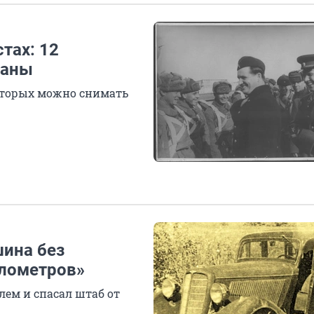
тах: 12
раны
которых можно снимать
шина без
илометров»
ем и спасал штаб от