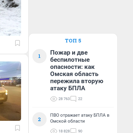
ТОП 5
Пожар и две
1
беспилотные
опасности: как
Омская область
пережила вторую
атаку БПЛА
28 763
22
ПВО отражает атаку БПЛА в
2
Омской области
18 828
90