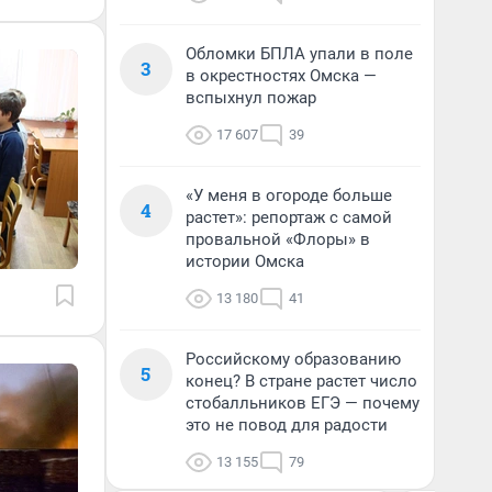
Обломки БПЛА упали в поле
3
в окрестностях Омска —
вспыхнул пожар
17 607
39
«У меня в огороде больше
4
растет»: репортаж с самой
провальной «Флоры» в
истории Омска
13 180
41
Российскому образованию
5
конец? В стране растет число
стобалльников ЕГЭ — почему
это не повод для радости
13 155
79