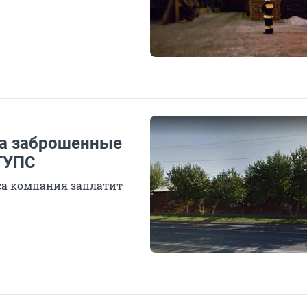
а заброшенные
ГУПС
са компания заплатит