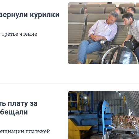
 вернули курилки
третье чтение
ь плату за
 обещали
енциации платежей