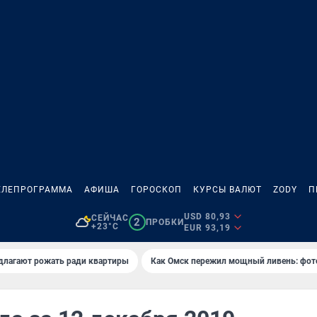
ЕЛЕПРОГРАММА
АФИША
ГОРОСКОП
КУРСЫ ВАЛЮТ
ZODY
П
USD 80,93
СЕЙЧАС
2
ПРОБКИ
+23°C
EUR 93,19
длагают рожать ради квартиры
Как Омск пережил мощный ливень: фот