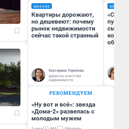
МНЕНИЕ
МНЕНИЕ
Квартиры дорожают,
«Спутал
но дешевеют: почему
пургу».
рынок недвижимости
смерте
сейчас такой странный
которы
обнару
Ир
Екатерина Торопова
Гл
директор агентства
«Р
недвижимости
Во
РЕКОМЕНДУЕМ
«Ну вот и всё»: звезда
«Дома-2» развелась с
молодым мужем
2 часа
863
Обсудить