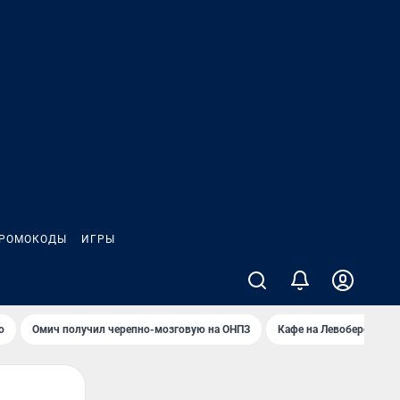
РОМОКОДЫ
ИГРЫ
о
Омич получил черепно-мозговую на ОНПЗ
Кафе на Левобережье в