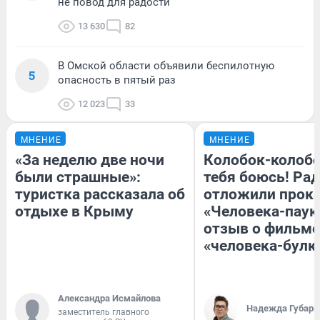
не повод для радости
13 630
82
В Омской области объявили беспилотную
5
опасность в пятый раз
12 023
33
МНЕНИЕ
МНЕНИЕ
«За неделю две ночи
Колобок-колобо
были страшные»:
тебя боюсь! Рад
туристка рассказала об
отложили прок
отдыхе в Крыму
«Человека-паук
отзыв о фильме
«человека-булк
Александра Исмайлова
Надежда Губарь
заместитель главного