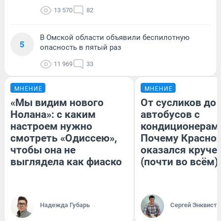
13 570
82
В Омской области объявили беспилотную
5
опасность в пятый раз
11 969
33
МНЕНИЕ
МНЕНИЕ
«Мы видим нового
От сусликов до
Нолана»: с каким
автобусов с
настроем нужно
кондиционерам
смотреть «Одиссею»,
Почему Красно
чтобы она не
оказался круче
выглядела как фиаско
(почти во всём)
Надежда Губарь
Сергей Энквист