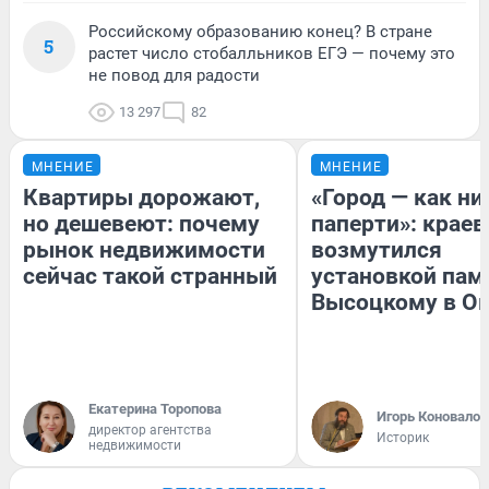
Российскому образованию конец? В стране
5
растет число стобалльников ЕГЭ — почему это
не повод для радости
13 297
82
МНЕНИЕ
МНЕНИЕ
Квартиры дорожают,
«Город — как н
но дешевеют: почему
паперти»: краев
рынок недвижимости
возмутился
сейчас такой странный
установкой пам
Высоцкому в О
Екатерина Торопова
Игорь Коновалов
директор агентства
Историк
недвижимости