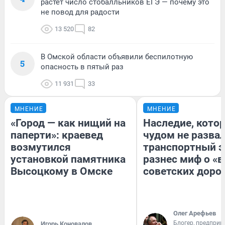
растет число стобалльников ЕГЭ — почему это
не повод для радости
13 520
82
В Омской области объявили беспилотную
5
опасность в пятый раз
11 931
33
МНЕНИЕ
МНЕНИЕ
«Город — как нищий на
Наследие, кото
паперти»: краевед
чудом не разва
возмутился
транспортный э
установкой памятника
разнес миф о «
Высоцкому в Омске
советских доро
Олег Арефьев
Блогер, предприн
Игорь Коновалов