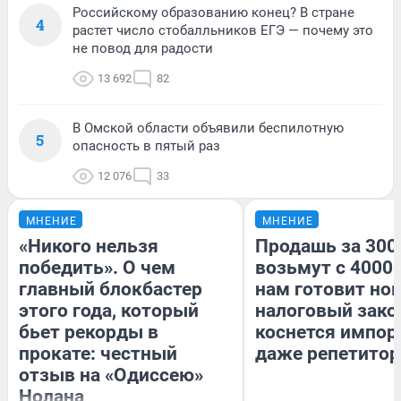
Российскому образованию конец? В стране
4
растет число стобалльников ЕГЭ — почему это
не повод для радости
13 692
82
В Омской области объявили беспилотную
5
опасность в пятый раз
12 076
33
МНЕНИЕ
МНЕНИЕ
«Никого нельзя
Продашь за 3000
победить». О чем
возьмут с 4000.
главный блокбастер
нам готовит но
этого года, который
налоговый зако
бьет рекорды в
коснется импор
прокате: честный
даже репетитор
отзыв на «Одиссею»
Нолана