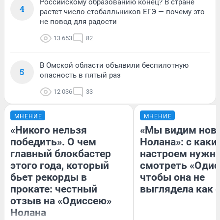
Российскому образованию конец? В стране
4
растет число стобалльников ЕГЭ — почему это
не повод для радости
13 653
82
В Омской области объявили беспилотную
5
опасность в пятый раз
12 036
33
МНЕНИЕ
МНЕНИЕ
«Никого нельзя
«Мы видим нов
победить». О чем
Нолана»: с каки
главный блокбастер
настроем нужн
этого года, который
смотреть «Одис
бьет рекорды в
чтобы она не
прокате: честный
выглядела как 
отзыв на «Одиссею»
Нолана