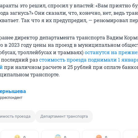
барахты это решил, спросил у властей: «Вам приятно бу
ода загнусь?» Они сказали, что, конечно, нет, ведь тра
 хватает. Так что я их предупредил, — резюмировал пе
ранее директор департамента транспорта Вадим Кор
что в 2023 году цены на проезд в муниципальном обще
обусах, троллейбусах и трамваях)
останутся на прежне
е последний раз
стоимость проезда поднимали 1 января
ей
при наличном расчете и 25 рублей при оплате банк
ципальном транспорте.
Чернышева
рреспондент
оимость проезда
Департамент транспорта
0
0
0