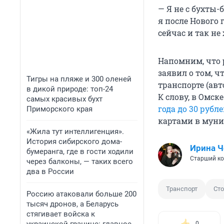
— Я не с бухты-
я после Нового г
сейчас и так не
Напомним, что 
заявил о том, 
Тигры на пляже и 300 оленей
транспорте (авт
в дикой природе: топ-24
К слову, в Омск
самых красивых бухт
года до 30 рубл
Приморского края
картами в муни
«Жила тут интеллигенция».
История сибирского дома-
Ирина 
бумеранга, где в гости ходили
Старший ко
через балконы, — таких всего
два в России
Транспорт
Ст
Россию атаковали больше 200
тысяч дронов, а Беларусь
стягивает войска к
0