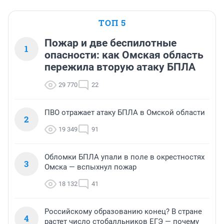
ТОП 5
Пожар и две беспилотные
1
опасности: как Омская область
пережила вторую атаку БПЛА
29 770
22
ПВО отражает атаку БПЛА в Омской области
2
19 349
91
Обломки БПЛА упали в поле в окрестностях
3
Омска — вспыхнул пожар
18 132
41
Российскому образованию конец? В стране
4
растет число стобалльников ЕГЭ — почему