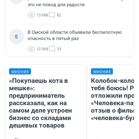
это не повод для радости
13 688
82
В Омской области объявили беспилотную
5
опасность в пятый раз
12 068
33
МНЕНИЕ
МНЕНИЕ
«Покупаешь кота в
Колобок-колобо
мешке»:
тебя боюсь! Ра
предприниматель
отложили прок
рассказала, как на
«Человека-пау
самом деле устроен
отзыв о фильм
бизнес со складами
«человека-бул
дешевых товаров