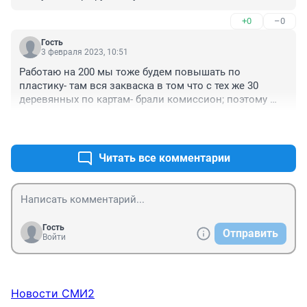
Стоишь у меня, рядом 272 туда-сюда, 503, другие тоже 
+0
–0
ездят. И только 212 ждать можно очень долго.
Гость
3 февраля 2023, 10:51
Работаю на 200 мы тоже будем повышать по 
пластику- там вся закваска в том что с тех же 30 
деревянных по картам- брали комиссион; поэтому 
чистыми на руки сейчас после 35 по транзакции 
+0
–0
сейчас 30 остаётся
Читать все комментарии
Гость
Отправить
Войти
Новости СМИ2