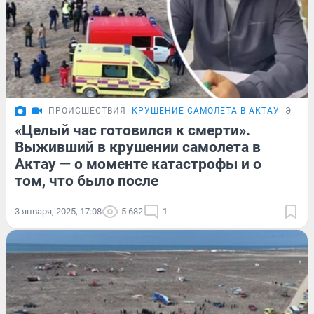
ПРОИСШЕСТВИЯ
КРУШЕНИЕ САМОЛЕТА В АКТАУ
ЭКСК
«Целый час готовился к смерти».
Выживший в крушении самолета в
Актау — о моменте катастрофы и о
том, что было после
3 января, 2025, 17:08
5 682
1