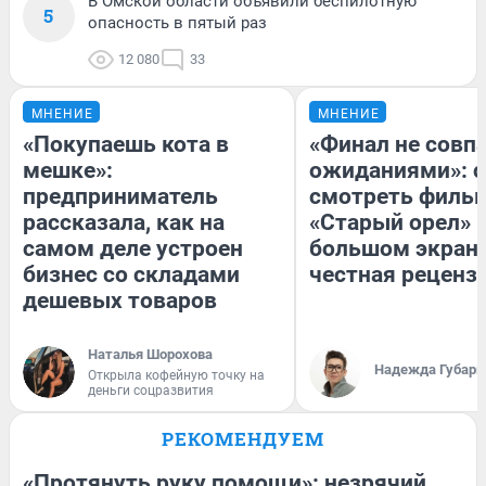
В Омской области объявили беспилотную
5
опасность в пятый раз
12 080
33
МНЕНИЕ
МНЕНИЕ
«Покупаешь кота в
«Финал не совпа
мешке»:
ожиданиями»: с
предприниматель
смотреть филь
рассказала, как на
«Старый орел» 
самом деле устроен
большом экран
бизнес со складами
честная реценз
дешевых товаров
Наталья Шорохова
Надежда Губарь
Открыла кофейную точку на
деньги соцразвития
РЕКОМЕНДУЕМ
«Протянуть руку помощи»: незрячий